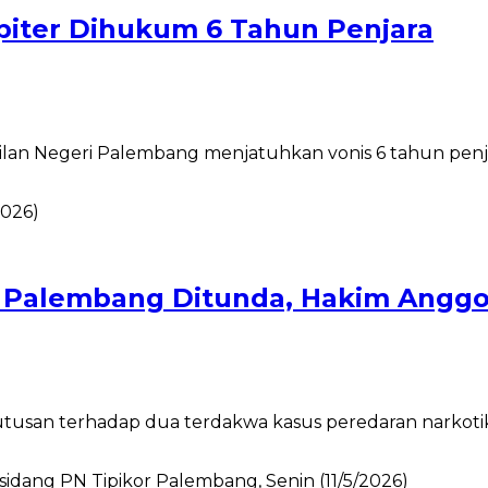
piter Dihukum 6 Tahun Penjara
an Negeri Palembang menjatuhkan vonis 6 tahun penja
N Palembang Ditunda, Hakim Anggo
n terhadap dua terdakwa kasus peredaran narkotika je