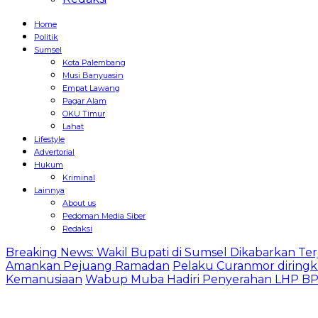
Home
Politik
Sumsel
Kota Palembang
Musi Banyuasin
Empat Lawang
Pagar Alam
OKU Timur
Lahat
Lifestyle
Advertorial
Hukum
Kriminal
Lainnya
About us
Pedoman Media Siber
Redaksi
Breaking News: Wakil Bupati di Sumsel Dikabarkan Terj
Amankan Pejuang Ramadan
Pelaku Curanmor diringk
Kemanusiaan
Wabup Muba Hadiri Penyerahan LHP BPK