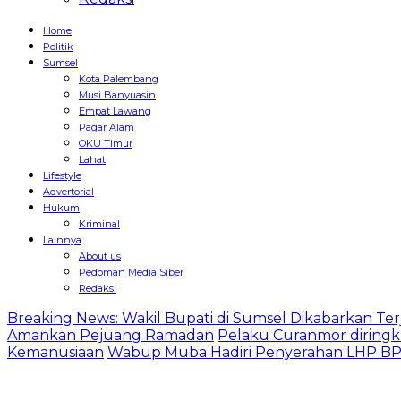
Home
Politik
Sumsel
Kota Palembang
Musi Banyuasin
Empat Lawang
Pagar Alam
OKU Timur
Lahat
Lifestyle
Advertorial
Hukum
Kriminal
Lainnya
About us
Pedoman Media Siber
Redaksi
Breaking News: Wakil Bupati di Sumsel Dikabarkan Terj
Amankan Pejuang Ramadan
Pelaku Curanmor diringk
Kemanusiaan
Wabup Muba Hadiri Penyerahan LHP BPK