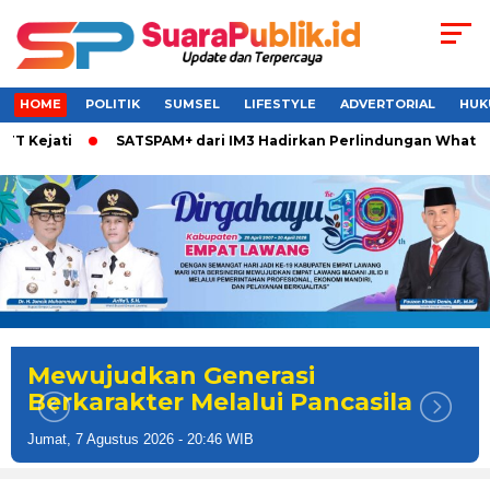
HOME
POLITIK
SUMSEL
LIFESTYLE
ADVERTORIAL
HUK
ati
SATSPAM+ dari IM3 Hadirkan Perlindungan WhatsApp Cal
Mewujudkan Generasi
Berkarakter Melalui Pancasila
Jumat, 7 Agustus 2026 - 20:46 WIB