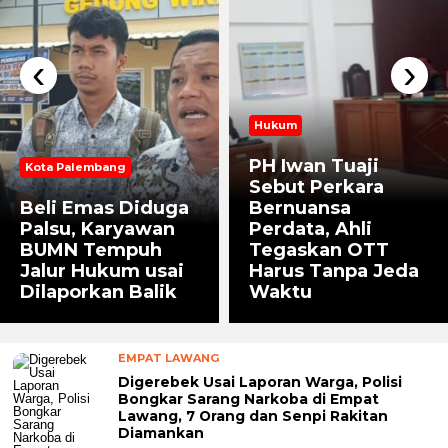
‹
›
Hukum
PH Iwan Tuaji
Kota Palembang
Sebut Perkara
Beli Emas Diduga
Bernuansa
Palsu, Karyawan
Perdata, Ahli
BUMN Tempuh
Tegaskan OTT
Jalur Hukum usai
Harus Tanpa Jeda
Dilaporkan Balik
Waktu
EMPAT LAWANG
Digerebek Usai Laporan Warga, Polisi
Bongkar Sarang Narkoba di Empat
Lawang, 7 Orang dan Senpi Rakitan
Diamankan