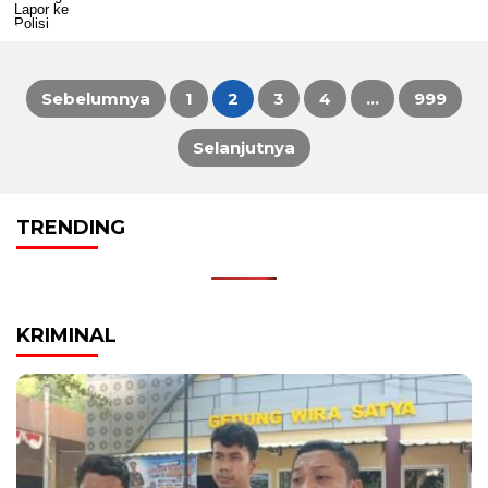
Sebelumnya
1
2
3
4
…
999
Paginasi
Selanjutnya
pos
TRENDING
KRIMINAL