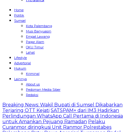
Home
Politik
Sumsel
Kota Palembang
Musi Banyuasin
Empat Lawang
Pagar Alam
OKU Timur
Lahat
Lifestyle
Advertorial
Hukum
Kriminal
Lainnya
About us
Pedoman Media Siber
Redaksi
Breaking News: Wakil Bupati di Sumsel Dikabarkan
Terjaring OTT Kejati
SATSPAM+ dari IM3 Hadirkan
Perlindungan WhatsApp Call Pertama di Indonesia
untuk Amankan Pejuang Ramadan
Pelaku
Curanmor diringkusi Unit Ranmor Polrestabes