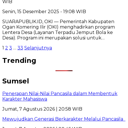
WIB
Senin, 15 Desember 2025 - 19:08 WIB
SUARAPUBLIK.ID, OKI — Pemerintah Kabupaten
Ogan Komering Ilir (OKI) menghadirkan program
Lentera Desa (Layanan Terpadu Jemput Bola ke
Desa). Program ini merupakan solusi untuk…
Paginasi
1
2
3
…
33
Selanjutnya
pos
Trending
Sumsel
Penerapan Nilai-Nilai Pancasila dalam Membentuk
Karakter Mahasiswa
Jumat, 7 Agustus 2026 | 20:58 WIB
Mewujudkan Generasi Berkarakter Melalui Pancasila