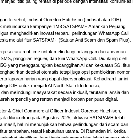
u menjadi titik paling rentan di periode dengan intensitas komunikasi
an tersebut, Indosat Ooredoo Hutchison (Indosat atau IOH)
IM3 meluncurkan kampanye “IM3 SATSPAM+ Amankan Pejuang
igus menghadirkan inovasi terbaru: perlindungan WhatsApp Call
nesia melalui fitur SATSPAM+ (Satuan Anti Scam dan Spam Plus).
a secara real-time untuk melindungi pelanggan dari ancaman
 SMS, panggilan reguler, dan kini WhatsApp Call. Didukung oleh
si5G yang menggabungkan kecanggihan AI dan kekuatan 5G, fitur
menghadirkan deteksi otomatis tetapi juga opsi pemblokiran nomor
ta laporan harian yang dapat dipersonalisasi. Kehadiran fitur ini
egi IOH untuk menjadi AI North Star di Indonesia,
an melindungi masyarakat secara inklusif, terutama lansia dan
erah terpencil yang rentan menjadi korban penipuan digital.
ector & Chief Commercial Officer Indosat Ooredoo Hutchison,
jak diluncurkan pada Agustus 2025, aktivasi SATSPAM+ telah
 masif, hal ini menunjukkan bahwa perlindungan dari scam dan
fitur tambahan, tetapi kebutuhan utama. Di Ramadan ini, ketika
 meningkat signifikan, kami ingin pelanggan bisa lebih tenang untuk