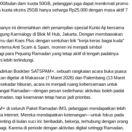
00/bulan dam kuota 50GB, pelanggan juga dapat menikmati promo
kuota ekstra 25GB hanya seharga Rp25.000 dengan masa aktif 7
nye ini dimeriahkan oleh penampilan spesial Kunto Aji bersama
 Agung Karmalogy di Blok M Hub, Jakarta. Dengan membawakan
mu dari Koes Plus dengan sentuhan lirik “kerja keras bagai kuda”
ertema Anti Scam & Spam, momen ini menjadi simbol
i para Pejuang Ramadan yang tetap aktif di tengah padatnya
 lebih terlindungi.
dirkan Bookber SATSPAM+, sebuah rangkaian acara buka puasa
an digelar di Makassar (7 Maret 2026) dan Palembang (13 Maret
i sekadar hiburan, acara ini menjadi ruang kebersamaan untuk
gat Ramadan—dengan pesan sederhana: aktivitas boleh padat
adan, tapi keamanan tetap harus jadi prioritas.
+ di seluruh Paket Ramadan IM3, pelanggan mendapatkan lebih
ota internet. Mereka mendapatkan ketenangan—untuk fokus pada
enting di bulan suci ini: beribadah, bekerja, terhubung dengan orang
bagi. Karena di periode dengan aktivitas digital setinggi Ramadan,