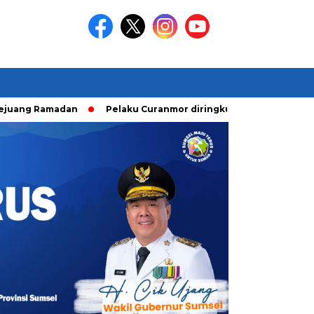
adan
Pelaku Curanmor diringkusi Unit Ranmor Polrestabes 