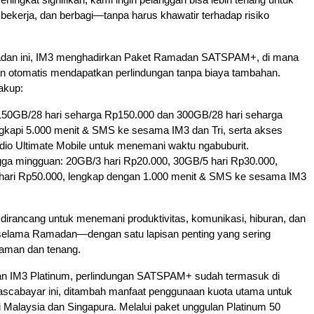
 bekerja, dan berbagi—tanpa harus khawatir terhadap risiko
an ini, IM3 menghadirkan Paket Ramadan SATSPAM+, di mana
an otomatis mendapatkan perlindungan tanpa biaya tambahan.
akup:
150GB/28 hari seharga Rp150.000 dan 300GB/28 hari seharga
ngkapi 5.000 menit & SMS ke sesama IM3 dan Tri, serta akses
Vidio Ultimate Mobile untuk menemani waktu ngabuburit.
ngga mingguan: 20GB/3 hari Rp20.000, 30GB/5 hari Rp30.000,
hari Rp50.000, lengkap dengan 1.000 menit & SMS ke sesama IM3
i dirancang untuk menemani produktivitas, komunikasi, hiburan, dan
l selama Ramadan—dengan satu lapisan penting yang sering
 aman dan tenang.
n IM3 Platinum, perlindungan SATSPAM+ sudah termasuk di
ascabayar ini, ditambah manfaat penggunaan kuota utama untuk
 Malaysia dan Singapura. Melalui paket unggulan Platinum 50