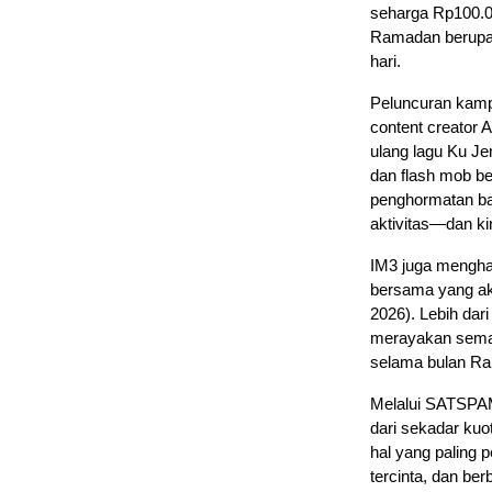
seharga Rp100.0
Ramadan berupa 
hari.
Peluncuran kampa
content creator
ulang lagu Ku Je
dan flash mob b
penghormatan bag
aktivitas—dan kini
IM3 juga mengha
bersama yang ak
2026). Lebih dar
merayakan seman
selama bulan Ram
Melalui SATSPAM
dari sekadar ku
hal yang paling p
tercinta, dan ber