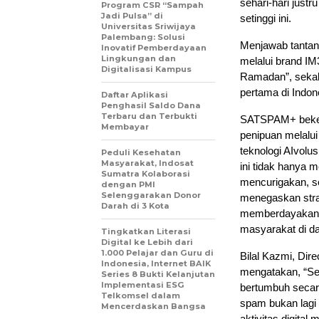
sehari-hari justr
Program CSR “Sampah
Jadi Pulsa” di
setinggi ini.
Universitas Sriwijaya
Palembang: Solusi
Menjawab tantang
Inovatif Pemberdayaan
Lingkungan dan
melalui brand 
Digitalisasi Kampus
Ramadan”, sekal
pertama di Indo
Daftar Aplikasi
Penghasil Saldo Dana
Terbaru dan Terbukti
SATSPAM+ bekerj
Membayar
penipuan melalui
teknologi AIvolu
Peduli Kesehatan
Masyarakat, Indosat
ini tidak hanya 
Sumatra Kolaborasi
mencurigakan, ser
dengan PMI
Selenggarakan Donor
menegaskan strat
Darah di 3 Kota
memberdayakan d
masyarakat di da
Tingkatkan Literasi
Digital ke Lebih dari
1.000 Pelajar dan Guru di
Bilal Kazmi, Dir
Indonesia, Internet BAIK
mengatakan, “Se
Series 8 Bukti Kelanjutan
Implementasi ESG
bertumbuh secara
Telkomsel dalam
spam bukan lagi 
Mencerdaskan Bangsa
aktivitas digital