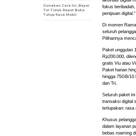
Gunakan Cara Ini, Bayar
fokus beribadah,
Tol Tidak Repot Buka
penipuan digital.”
Tutup Kaca Mobil
Di momen Ramad
seluruh pelangg
Pilihannya menc
Paket unggulan 
Rp200.000, dile
gratis Viu atau 
Paket harian hi
hingga 75GB/10 
dan Tri.
Seluruh paket in
transaksi digita
terlupakan: rasa
Khusus pelangga
dalam layanan p
bebas roaming di