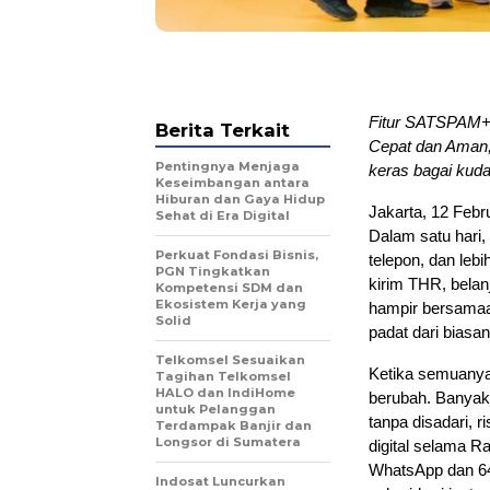
Fitur SATSPAM+ 
Berita Terkait
Cepat dan Aman,
Pentingnya Menjaga
keras bagai kuda
Keseimbangan antara
Hiburan dan Gaya Hidup
Jakarta, 12 Feb
Sehat di Era Digital
Dalam satu hari, 
Perkuat Fondasi Bisnis,
telepon, dan lebi
PGN Tingkatkan
kirim THR, bela
Kompetensi SDM dan
Ekosistem Kerja yang
hampir bersamaan
Solid
padat dari biasa
Telkomsel Sesuaikan
Ketika semuanya 
Tagihan Telkomsel
HALO dan IndiHome
berubah. Banyak k
untuk Pelanggan
tanpa disadari, 
Terdampak Banjir dan
Longsor di Sumatera
digital selama R
WhatsApp dan 64%
Indosat Luncurkan