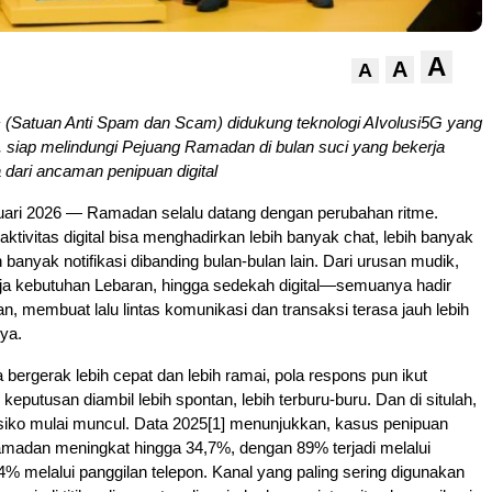
A
A
A
(Satuan Anti Spam dan Scam) didukung teknologi AIvolusi5G yang
 siap melindungi Pejuang Ramadan di bulan suci yang bekerja
 dari ancaman penipuan digital
ruari 2026 — Ramadan selalu datang dengan perubahan ritme.
aktivitas digital bisa menghadirkan lebih banyak chat, lebih banyak
h banyak notifikasi dibanding bulan-bulan lain. Dari urusan mudik,
nja kebutuhan Lebaran, hingga sedekah digital—semuanya hadir
, membuat lalu lintas komunikasi dan transaksi terasa jauh lebih
nya.
bergerak lebih cepat dan lebih ramai, pola respons pun ikut
eputusan diambil lebih spontan, lebih terburu-buru. Dan di situlah,
risiko mulai muncul. Data 2025[1] menunjukkan, kasus penipuan
amadan meningkat hingga 34,7%, dengan 89% terjadi melalui
 melalui panggilan telepon. Kanal yang paling sering digunakan