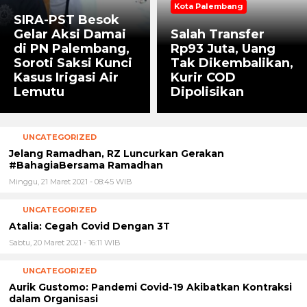
Kota Palembang
SIRA-PST Besok
Gelar Aksi Damai
Salah Transfer
di PN Palembang,
Rp93 Juta, Uang
Soroti Saksi Kunci
Tak Dikembalikan,
Kasus Irigasi Air
Kurir COD
Lemutu
Dipolisikan
UNCATEGORIZED
Jelang Ramadhan, RZ Luncurkan Gerakan
#BahagiaBersama Ramadhan
Minggu, 21 Maret 2021 - 08:45 WIB
UNCATEGORIZED
Atalia: Cegah Covid Dengan 3T
Sabtu, 20 Maret 2021 - 16:11 WIB
UNCATEGORIZED
Aurik Gustomo: Pandemi Covid-19 Akibatkan Kontraksi
dalam Organisasi