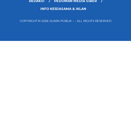
REDAKSI
PEDOMAN MEDIA SIBER
INFO KERJASAMA & IKLAN
COPYRIGHT © 2026 SUARA PUBLIK – - ALL RIGHTS RESERVED