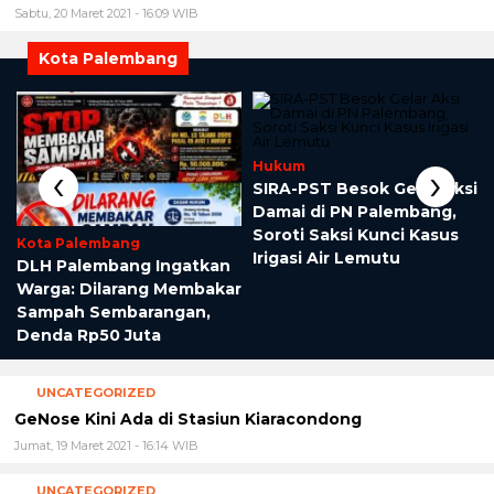
Sabtu, 20 Maret 2021 - 16:09 WIB
Kota Palembang
‹
›
Hukum
a
SIRA-PST Besok Gelar Aksi
Damai di PN Palembang,
Soroti Saksi Kunci Kasus
Kota Palembang
Irigasi Air Lemutu
DLH Palembang Ingatkan
Warga: Dilarang Membakar
Sampah Sembarangan,
Denda Rp50 Juta
UNCATEGORIZED
GeNose Kini Ada di Stasiun Kiaracondong
Jumat, 19 Maret 2021 - 16:14 WIB
UNCATEGORIZED