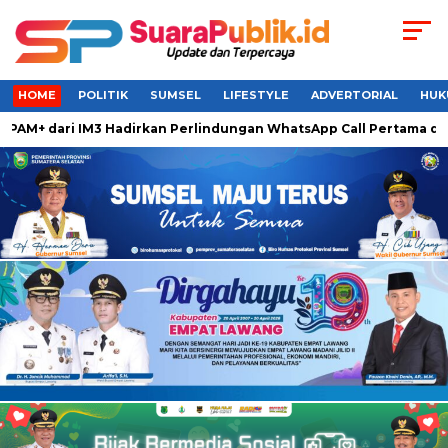
HOME
POLITIK
SUMSEL
LIFESTYLE
ADVERTORIAL
HUK
 dari IM3 Hadirkan Perlindungan WhatsApp Call Pertama di Ind