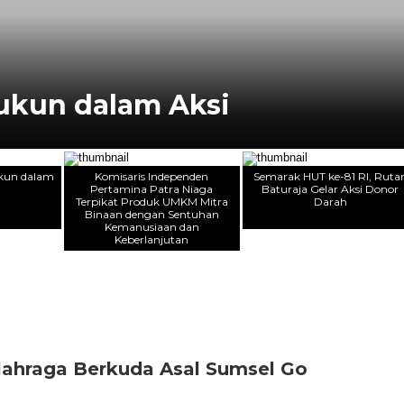
Rukun dalam Aksi
Rukun dalam
Komisaris Independen
Semarak HUT ke-81 RI, Ruta
Pertamina Patra Niaga
Baturaja Gelar Aksi Donor
Terpikat Produk UMKM Mitra
Darah
Binaan dengan Sentuhan
Kemanusiaan dan
Keberlanjutan
lahraga Berkuda Asal Sumsel Go