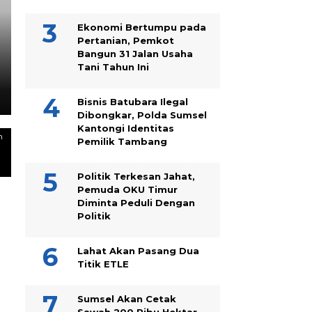
JAKARTA
Komisaris Independen Per
Ekonomi Bertumpu pada
Pertanian, Pemkot
Terpikat Produk UMKM Mi
Bangun 31 Jalan Usaha
Tani Tahun Ini
Sentuhan Kemanusiaan da
Bisnis Batubara Ilegal
Dibongkar, Polda Sumsel
Kantongi Identitas
n
Pemilik Tambang
Politik Terkesan Jahat,
Pemuda OKU Timur
Diminta Peduli Dengan
Politik
Lahat Akan Pasang Dua
Titik ETLE
Sumsel Akan Cetak
Sawah 200 Ribu Hektar,