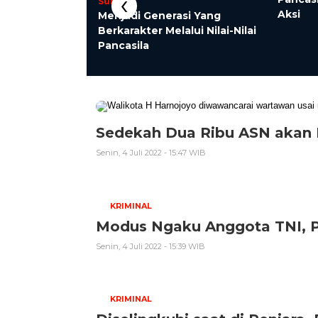
‹
Sumsel
agai Pedoman
Aksi
Menjadi Generasi Yang
an Hidup Saya
Berkarakter Melalui Nilai-Nilai
Pancasila
Sedekah Dua Ribu ASN akan
Senin, 4 Juli 2022 - 15:47 WIB
KRIMINAL
Modus Ngaku Anggota TNI, P
Senin, 4 Juli 2022 - 15:39 WIB
KRIMINAL