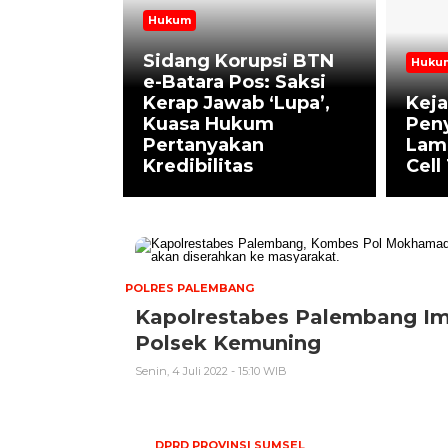
Hukum
Sidang Korupsi BTN
Huku
m Sucipto
e-Batara Pos: Saksi
t SP3
Kerap Jawab ‘Lupa’,
Keja
, Nilai
Kuasa Hukum
Peny
n
Pertanyakan
Lamp
Janggal
Kredibilitas
Cell
POLRES PALEMBANG
Kapolrestabes Palembang Im
Polsek Kemuning
Senin, 4 Juli 2022 - 15:10 WIB
DPRD PROVINSI SUMSEL