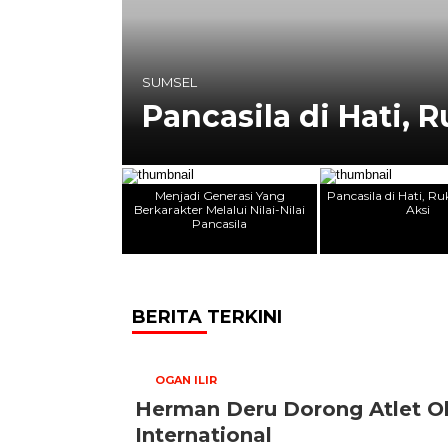
ui
SUMSEL
Pancasila di Hati, 
Menjadi Generasi Yang
Pancasila di Hati, 
Berkarakter Melalui Nilai-Nilai
Aksi
Pancasila
BERITA TERKINI
OGAN ILIR
Herman Deru Dorong Atlet O
International