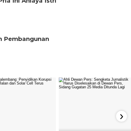
ria Ini Aniaya Istri
tan Pembangunan
›