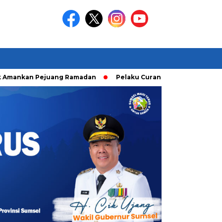
an Pejuang Ramadan
Pelaku Curanmor diringkusi Unit Ranmo