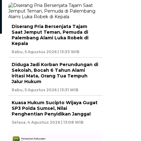
Kota Palembang
Kota Palembang
Karyawan Swasta di Palembang
Hindari Jalan Rusak,
Ditusuk Berkali-kali, Keluarga
Pengendara Motor Tewa
Lapor ke Polisi
Terlindas Truk di RE
Diserang Pria Bersenjata Tajam
Martadinata Palembang
Saat Jemput Teman, Pemuda di
Palembang Alami Luka Robek di
Kepala
Rabu, 5 Agustus 2026 | 13:33 WIB
Diduga Jadi Korban Perundungan di
Sekolah, Bocah 6 Tahun Alami
Iritasi Mata, Orang Tua Tempuh
Jalur Hukum
Rabu, 5 Agustus 2026 | 13:31 WIB
Kuasa Hukum Sucipto Wijaya Gugat
SP3 Polda Sumsel, Nilai
Penghentian Penyidikan Janggal
Selasa, 4 Agustus 2026 | 13:08 WIB