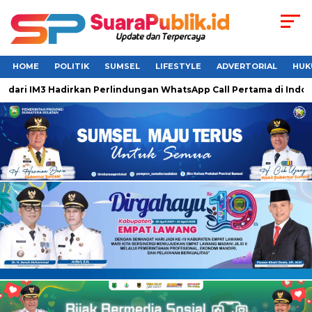
HOME
POLITIK
SUMSEL
LIFESTYLE
ADVERTORIAL
HUK
M3 Hadirkan Perlindungan WhatsApp Call Pertama di Indonesia 