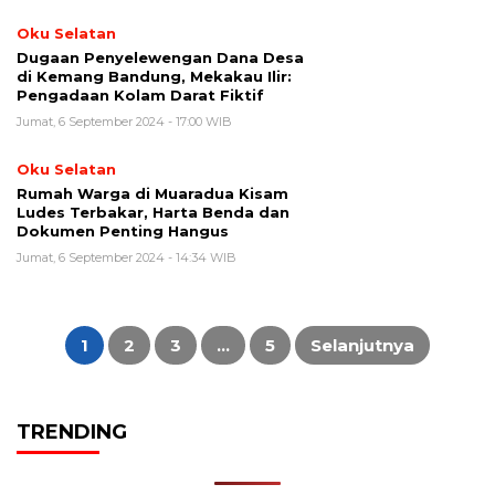
Oku Selatan
Dugaan Penyelewengan Dana Desa
di Kemang Bandung, Mekakau Ilir:
Pengadaan Kolam Darat Fiktif
Jumat, 6 September 2024 - 17:00 WIB
Oku Selatan
Rumah Warga di Muaradua Kisam
Ludes Terbakar, Harta Benda dan
Dokumen Penting Hangus
Jumat, 6 September 2024 - 14:34 WIB
Paginasi
pos
1
2
3
…
5
Selanjutnya
TRENDING