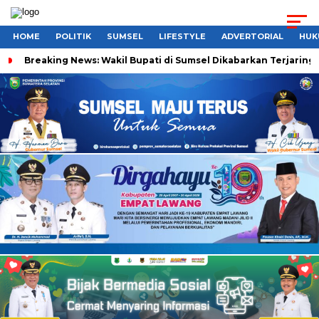
HOME
POLITIK
SUMSEL
LIFESTYLE
ADVERTORIAL
HUK
Breaking News: Wakil Bupati di Sumsel Dikabarkan Terjaring 