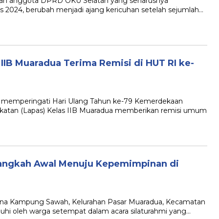
kan anggota DPRD OKU Selatan yang seharusnya
us 2024, berubah menjadi ajang kericuhan setelah sejumlah…
 IIB Muaradua Terima Remisi di HUT RI ke-
memperingati Hari Ulang Tahun ke-79 Kemerdekaan
katan (Lapas) Kelas IIB Muaradua memberikan remisi umum
Langkah Awal Menuju Kepemimpinan di
na Kampung Sawah, Kelurahan Pasar Muaradua, Kecamatan
uhi oleh warga setempat dalam acara silaturahmi yang…