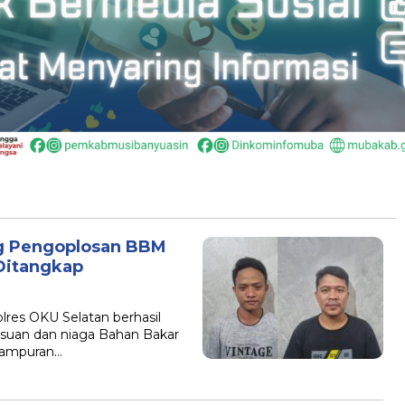
g Pengoplosan BBM
 Ditangkap
res OKU Selatan berhasil
suan dan niaga Bahan Bakar
campuran…