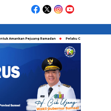
Amankan Pejuang Ramadan
Pelaku Curanmor diringkusi Unit 