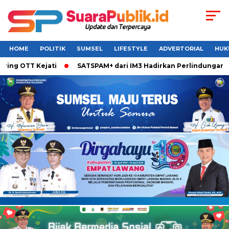
HOME
POLITIK
SUMSEL
LIFESTYLE
ADVERTORIAL
HUK
ng OTT Kejati
SATSPAM+ dari IM3 Hadirkan Perlindungan Wha