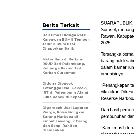
SUARAPUBLIK.ID
Berita Terkait
Sumsel, menangk
Beli Emas Diduga Palsu,
Rawan, Kabupate
Karyawan BUMN Tempuh
2025.
Jalur Hukum usai
Dilaporkan Balik
Tersangka berna
Motor Raib di Parkiran
barang bukti sabu
RSUD Bari Palembang,
dalam kamar ruma
Keluarga Pasien Jadi
Korban Curanmor
amunisinya.
Diduga Dibacok
“Penangkapan te
Tetangga Usai Cekcok,
dilakukan Ditres
IRT di Palembang Alami
Luka Robek di Kepala
Reserse Narkoba
Digerebek Usai Laporan
Dari hasil pemer
Warga, Polisi Bongkar
pembunuhan dan 
Sarang Narkoba di
Empat Lawang, 7 Orang
dan Senpi Rakitan
“Kami masih ter
Diamankan