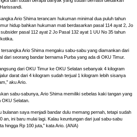
angka dan sudah berapa banyak yang sudah berhasil diedarkan
 Harissandi.
rsangka Ario Shima terancam hukuman minimal dua puluh tahun
umur hidup bahkan hukuman mati berdasarkan pasal 114 ayat 2, Jo
 subsider pasal 112 ayat 2 Jo Pasal 132 ayat 1 UU No 35 tahun
kotika.
i, tersangka Ario Shima mengaku sabu-sabu yang diamankan dari
al dari seorang bandar bernama Purba yang ada di OKU Timur.
 langsung dari OKU Timur ke OKU Selatan sebanyak 4 kilogram
jalur darat dari 4 kilogram sudah terjual 1 kilogram lebih sisanya
ram,” aku Ario.
kan sabu-sabunya, Ario Shima memiliki sebelas kaki tangan yang
h OKU Selatan.
tu bulanan saya menjadi bandar dulu memang pernah, tetapi sudah
0 an, ini baru mulai lagi. Kalau keuntungan dari jual sabu-sabu
ta hingga Rp 100 juta,” kata Ario. (ANA)