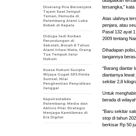
didapatkan ters
tersangka,” kata
Diserang Pria Bersenjata
Tajam Saat Jemput
Teman, Pemuda di
Atas ulahnya te
Palembang Alami Luka
penjara, atau se
Robek di Kepala
Pasal 132 ayat 1
Diduga Jadi Korban
2009 tentang Nar
Perundungan di
Sekolah, Bocah 6 Tahun
Dihadapan polis
Alami Iritasi Mata, Orang
Tua Tempuh Jalur
tangannya beras
Hukum
“Barang diantar
Kuasa Hukum Sucipto
Wijaya Gugat SP3 Polda
diantarnya lewat 
Sumsel, Nilai
sekitar 2,8 kilog
Penghentian Penyidikan
Janggal
Untuk menghabis
Kapolrestabes
berada di wilaya
Palembang: Media dan
Aktivis Pilar Strategis
“Baru sekitar sa
Menjaga Kamtibmas di
Era Digital
stop di tahun 202
berkisar Rp 50 ju