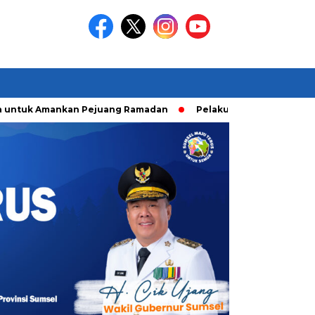
uk Amankan Pejuang Ramadan
Pelaku Curanmor diringkusi Un