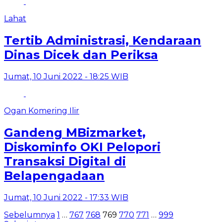
Lahat
Tertib Administrasi, Kendaraan
Dinas Dicek dan Periksa
Jumat, 10 Juni 2022 - 18:25 WIB
Ogan Komering Ilir
Gandeng MBizmarket,
Diskominfo OKI Pelopori
Transaksi Digital di
Belapengadaan
Jumat, 10 Juni 2022 - 17:33 WIB
Paginasi
Sebelumnya
1
…
767
768
769
770
771
…
999