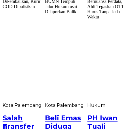
Kota Palembang
Kota Palembang
Hukum
Salah
Beli Emas
PH Iwan
an
Transfer
Diduga
Tuaji