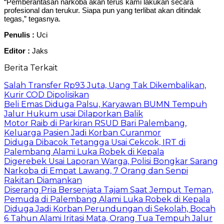
“Pemberantasan narkoba akan terus kami lakukan secara
profesional dan terukur. Siapa pun yang terlibat akan ditindak
tegas,” tegasnya.
Penulis :
Uci
Editor :
Jaks
Berita Terkait
Salah Transfer Rp93 Juta, Uang Tak Dikembalikan,
Kurir COD Dipolisikan
Beli Emas Diduga Palsu, Karyawan BUMN Tempuh
Jalur Hukum usai Dilaporkan Balik
Motor Raib di Parkiran RSUD Bari Palembang,
Keluarga Pasien Jadi Korban Curanmor
Diduga Dibacok Tetangga Usai Cekcok, IRT di
Palembang Alami Luka Robek di Kepala
Digerebek Usai Laporan Warga, Polisi Bongkar Sarang
Narkoba di Empat Lawang, 7 Orang dan Senpi
Rakitan Diamankan
Diserang Pria Bersenjata Tajam Saat Jemput Teman,
Pemuda di Palembang Alami Luka Robek di Kepala
Diduga Jadi Korban Perundungan di Sekolah, Bocah
6 Tahun Alami Iritasi Mata, Orang Tua Tempuh Jalur