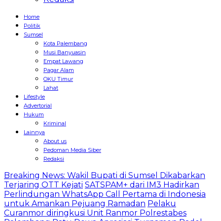
Home
Politik
Sumsel
Kota Palembang
Musi Banyuasin
Empat Lawang
Pagar Alam
OKU Timur
Lahat
Lifestyle
Advertorial
Hukum
Kriminal
Lainnya
About us
Pedoman Media Siber
Redaksi
Breaking News: Wakil Bupati di Sumsel Dikabarkan
Terjaring OTT Kejati
SATSPAM+ dari IM3 Hadirkan
Perlindungan WhatsApp Call Pertama di Indonesia
untuk Amankan Pejuang Ramadan
Pelaku
Curanmor diringkusi Unit Ranmor Polrestabes