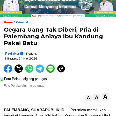
/
Home
Kriminal
Gegara Uang Tak Diberi, Pria di
Palembang Aniaya Ibu Kandung
Pakai Batu
Redaksi
- Redaksi
Minggu, 24 Mei 2026
Foto Pelaku digiring petugas
A
A
A
PALEMBANG, SUARAPUBLIK.ID
— Peristiwa memilukan
terjadi di kawasan Jalan KH Azhari, Kecamatan Seberang Ulu I