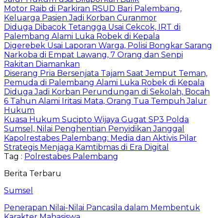
Motor Raib di Parkiran RSUD Bari Palembang,
Keluarga Pasien Jadi Korban Curanmor
Diduga Dibacok Tetangga Usai Cekcok, IRT di
Palembang Alami Luka Robek di Kepala
Digerebek Usai Laporan Warga, Polisi Bongkar Sarang
Narkoba di Empat Lawang, 7 Orang dan Senpi
Rakitan Diamankan
Diserang Pria Bersenjata Tajam Saat Jemput Teman,
Pemuda di Palembang Alami Luka Robek di Kepala
Diduga Jadi Korban Perundungan di Sekolah, Bocah
6 Tahun Alami Iritasi Mata, Orang Tua Tempuh Jalur
Hukum
Kuasa Hukum Sucipto Wijaya Gugat SP3 Polda
Sumsel, Nilai Penghentian Penyidikan Janggal
Kapolrestabes Palembang: Media dan Aktivis Pilar
Strategis Menjaga Kamtibmas di Era Digital
Tag :
Polrestabes Palembang
Berita Terbaru
Sumsel
Penerapan Nilai-Nilai Pancasila dalam Membentuk
Karakter Mahasiswa