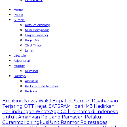
Home
Politik
Sumsel
Kota Palembang
Musi Banyuasin
Empat Lawang
Pagar Alam
OKU Timur
Lahat
Lifestyle
Advertorial
Hukum
Kriminal
Lainnya
About us
Pedoman Media Siber
Redaksi
Breaking News: Wakil Bupati di Sumsel Dikabarkan
Terjaring OTT Kejati
SATSPAM+ dari IM3 Hadirkan
Perlindungan WhatsApp Call Pertama di Indonesia
untuk Amankan Pejuang Ramadan
Pelaku
Curanmor diringkusi Unit Ranmor Polrestabes