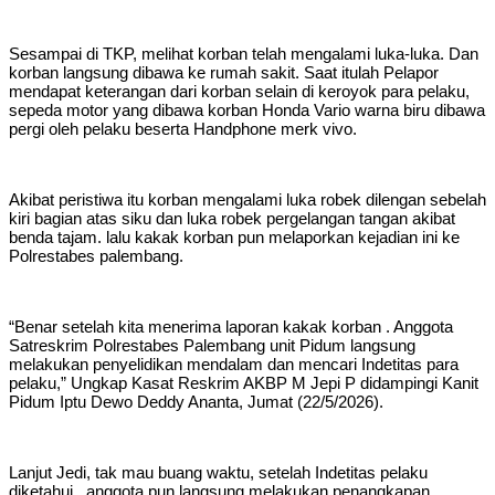
Sesampai di TKP, melihat korban telah mengalami luka-luka. Dan
korban langsung dibawa ke rumah sakit. Saat itulah Pelapor
mendapat keterangan dari korban selain di keroyok para pelaku,
sepeda motor yang dibawa korban Honda Vario warna biru dibawa
pergi oleh pelaku beserta Handphone merk vivo.
Akibat peristiwa itu korban mengalami luka robek dilengan sebelah
kiri bagian atas siku dan luka robek pergelangan tangan akibat
benda tajam. lalu kakak korban pun melaporkan kejadian ini ke
Polrestabes palembang.
“Benar setelah kita menerima laporan kakak korban . Anggota
Satreskrim Polrestabes Palembang unit Pidum langsung
melakukan penyelidikan mendalam dan mencari Indetitas para
pelaku,” Ungkap Kasat Reskrim AKBP M Jepi P didampingi Kanit
Pidum Iptu Dewo Deddy Ananta, Jumat (22/5/2026).
Lanjut Jedi, tak mau buang waktu, setelah Indetitas pelaku
diketahui , anggota pun langsung melakukan penangkapan