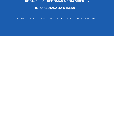
REDAKSI
PEDOMAN MEDIA SIBER
INFO KERJASAMA & IKLAN
COPYRIGHT © 2026 SUARA PUBLIK – - ALL RIGHTS RESERVED