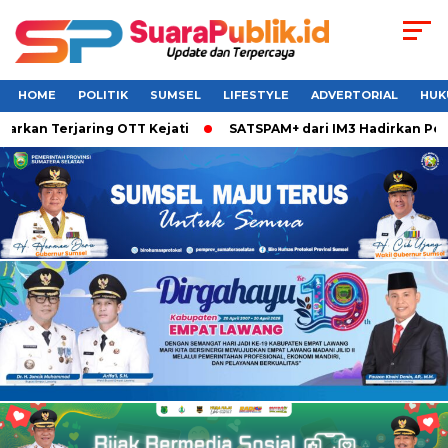
HOME
POLITIK
SUMSEL
LIFESTYLE
ADVERTORIAL
HUK
n Terjaring OTT Kejati
SATSPAM+ dari IM3 Hadirkan Perlind