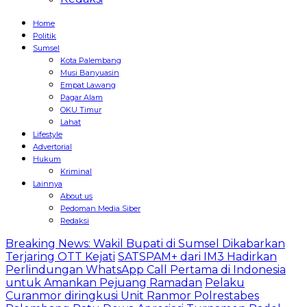
Home
Politik
Sumsel
Kota Palembang
Musi Banyuasin
Empat Lawang
Pagar Alam
OKU Timur
Lahat
Lifestyle
Advertorial
Hukum
Kriminal
Lainnya
About us
Pedoman Media Siber
Redaksi
Breaking News: Wakil Bupati di Sumsel Dikabarkan
Terjaring OTT Kejati
SATSPAM+ dari IM3 Hadirkan
Perlindungan WhatsApp Call Pertama di Indonesia
untuk Amankan Pejuang Ramadan
Pelaku
Curanmor diringkusi Unit Ranmor Polrestabes