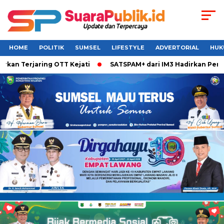
HOME
POLITIK
SUMSEL
LIFESTYLE
ADVERTORIAL
HUK
erjaring OTT Kejati
SATSPAM+ dari IM3 Hadirkan Perlindung