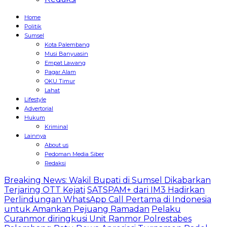
Home
Politik
Sumsel
Kota Palembang
Musi Banyuasin
Empat Lawang
Pagar Alam
OKU Timur
Lahat
Lifestyle
Advertorial
Hukum
Kriminal
Lainnya
About us
Pedoman Media Siber
Redaksi
Breaking News: Wakil Bupati di Sumsel Dikabarkan
Terjaring OTT Kejati
SATSPAM+ dari IM3 Hadirkan
Perlindungan WhatsApp Call Pertama di Indonesia
untuk Amankan Pejuang Ramadan
Pelaku
Curanmor diringkusi Unit Ranmor Polrestabes