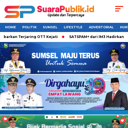
HOME
POLITIK
SUMSEL
LIFESTYLE
ADVERTORIAL
HUK
barkan Terjaring OTT Kejati
SATSPAM+ dari IM3 Hadirkan Pe