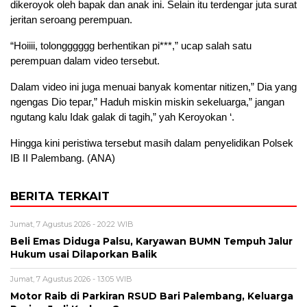
dikeroyok oleh bapak dan anak ini. Selain itu terdengar juta surat
jeritan seroang perempuan.
“Hoiiii, tolongggggg berhentikan pi***,” ucap salah satu
perempuan dalam video tersebut.
Dalam video ini juga menuai banyak komentar nitizen,” Dia yang
ngengas Dio tepar,” Haduh miskin miskin sekeluarga,” jangan
ngutang kalu Idak galak di tagih,” yah Keroyokan ‘.
Hingga kini peristiwa tersebut masih dalam penyelidikan Polsek
IB II Palembang. (ANA)
BERITA TERKAIT
Jumat, 7 Agustus 2026 - 20:22 WIB
Beli Emas Diduga Palsu, Karyawan BUMN Tempuh Jalur
Hukum usai Dilaporkan Balik
Jumat, 7 Agustus 2026 - 13:05 WIB
Motor Raib di Parkiran RSUD Bari Palembang, Keluarga