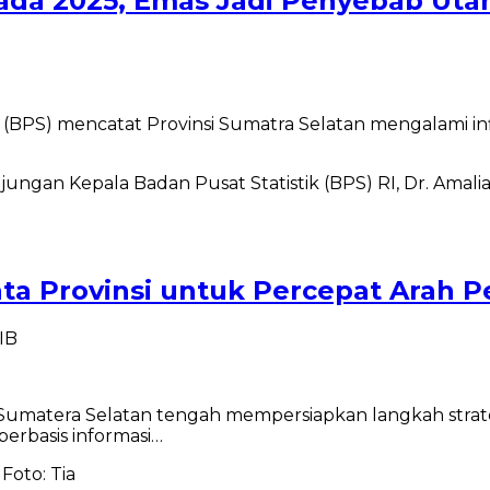
 pada 2025, Emas Jadi Penyebab Ut
PS) mencatat Provinsi Sumatra Selatan mengalami infla
Data Provinsi untuk Percepat Ara
IB
umatera Selatan tengah mempersiapkan langkah strate
rbasis informasi…