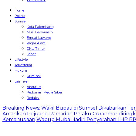
Home
Politik
Sumsel
Kota Palembang
Musi Banyuasin
Empat Lawang
Pagar Alam
OKU Timur
Lahat
Lifestyle
Advertorial
Hukum
Kriminal
Lainnya
About us
Pedoman Media Siber
Redaksi
Breaking News: Wakil Bupati di Sumsel Dikabarkan Terj
Amankan Pejuang Ramadan
Pelaku Curanmor diringk
Kemanusiaan
Wabup Muba Hadiri Penyerahan LHP BPK