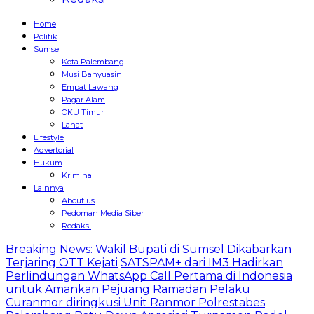
Home
Politik
Sumsel
Kota Palembang
Musi Banyuasin
Empat Lawang
Pagar Alam
OKU Timur
Lahat
Lifestyle
Advertorial
Hukum
Kriminal
Lainnya
About us
Pedoman Media Siber
Redaksi
Breaking News: Wakil Bupati di Sumsel Dikabarkan
Terjaring OTT Kejati
SATSPAM+ dari IM3 Hadirkan
Perlindungan WhatsApp Call Pertama di Indonesia
untuk Amankan Pejuang Ramadan
Pelaku
Curanmor diringkusi Unit Ranmor Polrestabes