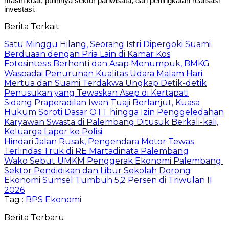
masih kuat, pulihnya sektor pariwisata, dan peningkatan realisasi
investasi.
Berita Terkait
Satu Minggu Hilang, Seorang Istri Dipergoki Suami
Berduaan dengan Pria Lain di Kamar Kos
Fotosintesis Berhenti dan Asap Menumpuk, BMKG
Waspadai Penurunan Kualitas Udara Malam Hari
Mertua dan Suami Terdakwa Ungkap Detik-detik
Penusukan yang Tewaskan Asep di Kertapati
Sidang Praperadilan Iwan Tuaji Berlanjut, Kuasa
Hukum Soroti Dasar OTT hingga Izin Penggeledahan
Karyawan Swasta di Palembang Ditusuk Berkali-kali,
Keluarga Lapor ke Polisi
Hindari Jalan Rusak, Pengendara Motor Tewas
Terlindas Truk di RE Martadinata Palembang
Wako Sebut UMKM Penggerak Ekonomi Palembang
Sektor Pendidikan dan Libur Sekolah Dorong
Ekonomi Sumsel Tumbuh 5,2 Persen di Triwulan II
2026
Tag :
BPS
Ekonomi
Berita Terbaru