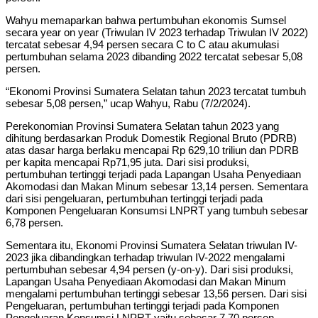
Wahyu memaparkan bahwa pertumbuhan ekonomis Sumsel
secara year on year (Triwulan IV 2023 terhadap Triwulan IV 2022)
tercatat sebesar 4,94 persen secara C to C atau akumulasi
pertumbuhan selama 2023 dibanding 2022 tercatat sebesar 5,08
persen.
“Ekonomi Provinsi Sumatera Selatan tahun 2023 tercatat tumbuh
sebesar 5,08 persen,” ucap Wahyu, Rabu (7/2/2024).
Perekonomian Provinsi Sumatera Selatan tahun 2023 yang
dihitung berdasarkan Produk Domestik Regional Bruto (PDRB)
atas dasar harga berlaku mencapai Rp 629,10 triliun dan PDRB
per kapita mencapai Rp71,95 juta. Dari sisi produksi,
pertumbuhan tertinggi terjadi pada Lapangan Usaha Penyediaan
Akomodasi dan Makan Minum sebesar 13,14 persen. Sementara
dari sisi pengeluaran, pertumbuhan tertinggi terjadi pada
Komponen Pengeluaran Konsumsi LNPRT yang tumbuh sebesar
6,78 persen.
Sementara itu, Ekonomi Provinsi Sumatera Selatan triwulan IV-
2023 jika dibandingkan terhadap triwulan IV-2022 mengalami
pertumbuhan sebesar 4,94 persen (y-on-y). Dari sisi produksi,
Lapangan Usaha Penyediaan Akomodasi dan Makan Minum
mengalami pertumbuhan tertinggi sebesar 13,56 persen. Dari sisi
Pengeluaran, pertumbuhan tertinggi terjadi pada Komponen
Pengeluaran Konsumsi LNPRT yaitu sebesar 7,70 persen.