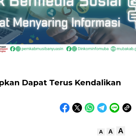
pkan Dapat Terus Kendalikan
A
A
A