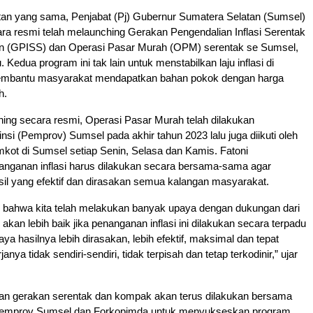
n yang sama, Penjabat (Pj) Gubernur Sumatera Selatan (Sumsel)
ra resmi telah melaunching Gerakan Pengendalian Inflasi Serentak
n (GPISS) dan Operasi Pasar Murah (OPM) serentak se Sumsel,
u. Kedua program ini tak lain untuk menstabilkan laju inflasi di
embantu masyarakat mendapatkan bahan pokok dengan harga
h.
ing secara resmi, Operasi Pasar Murah telah dilakukan
nsi (Pemprov) Sumsel pada akhir tahun 2023 lalu juga diikuti oleh
ot di Sumsel setiap Senin, Selasa dan Kamis. Fatoni
nganan inflasi harus dilakukan secara bersama-sama agar
il yang efektif dan dirasakan semua kalangan masyarakat.
u bahwa kita telah melakukan banyak upaya dengan dukungan dari
akan lebih baik jika penanganan inflasi ini dilakukan secara terpadu
a hasilnya lebih dirasakan, lebih efektif, maksimal dan tepat
anya tidak sendiri-sendiri, tidak terpisah dan tetap terkodinir,” ujar
an gerakan serentak dan kompak akan terus dilakukan bersama
 Pemprov Sumsel dan Forkopimda untuk menyukseskan program