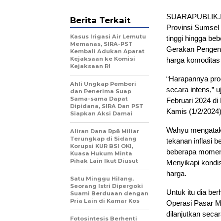
SUARAPUBLIK.ID
Berita Terkait
Provinsi Sumsel
Kasus Irigasi Air Lemutu
tinggi hingga be
Memanas, SIRA-PST
Gerakan Pengend
Kembali Adukan Aparat
Kejaksaan ke Komisi
harga komoditas t
Kejaksaan RI
“Harapannya prog
Ahli Ungkap Pemberi
secara intens,” 
dan Penerima Suap
Sama-sama Dapat
Februari 2024 d
Dipidana, SIRA Dan PST
Kamis (1/2/2024)
Siapkan Aksi Damai
Wahyu mengatakan
Aliran Dana Rp8 Miliar
Terungkap di Sidang
tekanan inflasi 
Korupsi KUR BSI OKI,
beberapa momen s
Kuasa Hukum Minta
Pihak Lain Ikut Diusut
Menyikapi kondis
harga.
Satu Minggu Hilang,
Seorang Istri Dipergoki
Untuk itu dia be
Suami Berduaan dengan
Pria Lain di Kamar Kos
Operasi Pasar M
dilanjutkan secar
Fotosintesis Berhenti