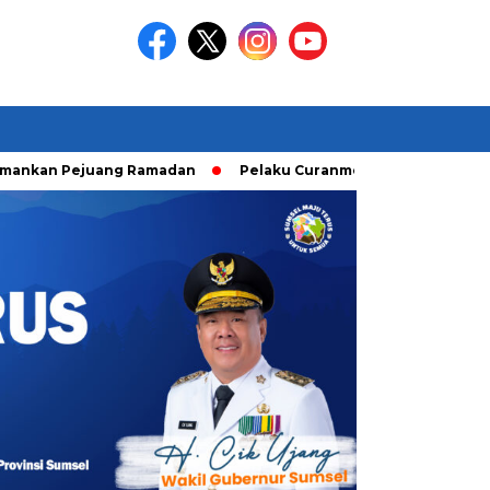
Pejuang Ramadan
Pelaku Curanmor diringkusi Unit Ranmor P