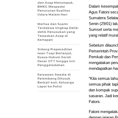
dan Asap Menumpuk,
Dalam kesempata
BMKG Waspadai
Penurunan Kualitas
Agus Fatoni seca
Udara Malam Hari
Sumatera Selata
Senin (29/01) lal
Mertua dan Suami
Terdakwa Ungkap Detik-
Sumsel serta m
detik Penusukan yang
yang relatif mura
Tewaskan Asep di
Kertapati
Sebelum dilaunch
Sidang Praperadilan
Pemerintah Provi
Iwan Tuaji Berlanjut,
Pemkab dan Pemk
Kuasa Hukum Soroti
Dasar OTT hingga Izin
mengatakan pena
Penggeledahan
mendapatkan has
Karyawan Swasta di
“Kita semua tah
Palembang Ditusuk
Berkali-kali, Keluarga
semua pihak tapi 
Lapor ke Polisi
dan kompak supay
sasaran. Jadi kerj
Fatoni.
Fatoni mengatak
dengan jajaran