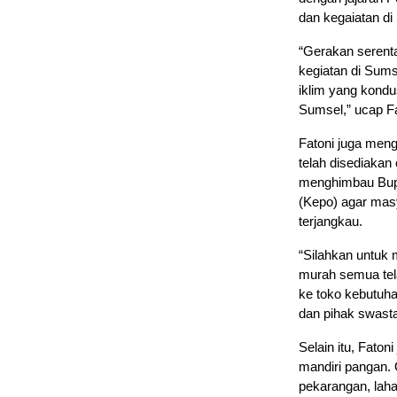
dan kegaiatan di
“Gerakan serenta
kegiatan di Sum
iklim yang kondu
Sumsel,” ucap Fa
Fatoni juga men
telah disediakan
menghimbau Bupa
(Kepo) agar mas
terjangkau.
“Silahkan untuk 
murah semua tela
ke toko kebutuh
dan pihak swasta 
Selain itu, Fat
mandiri pangan.
pekarangan, lah