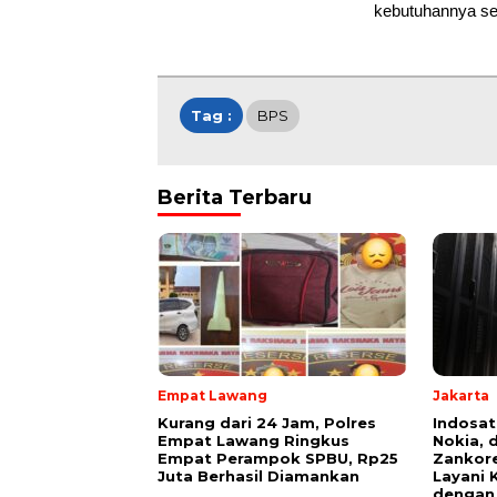
kebutuhannya sen
Tag :
BPS
Berita Terbaru
Empat Lawang
Jakarta
Kurang dari 24 Jam, Polres
Indosat
Empat Lawang Ringkus
Nokia, 
Empat Perampok SPBU, Rp25
Zankore
Juta Berhasil Diamankan
Layani 
dengan