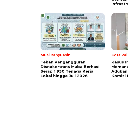
Infrastr
Musi Banyuasin
Kota Pa
Tekan Pengangguran,
Kasus I
Disnakertrans Muba Berhasil
Memana
Serap 1.930 Tenaga Kerja
Adukan 
Lokal hingga Juli 2026
Komisi 