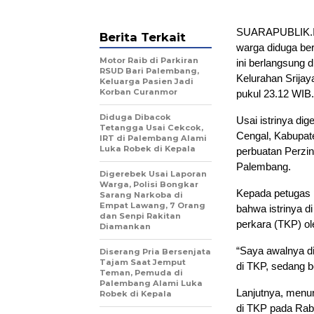
SUARAPUBLIK.ID,
Berita Terkait
warga diduga ber
Motor Raib di Parkiran
ini berlangsung 
RSUD Bari Palembang,
Kelurahan Srijay
Keluarga Pasien Jadi
Korban Curanmor
pukul 23.12 WIB.
Diduga Dibacok
Usai istrinya di
Tetangga Usai Cekcok,
Cengal, Kabupate
IRT di Palembang Alami
Luka Robek di Kepala
perbuatan Perzin
Palembang.
Digerebek Usai Laporan
Warga, Polisi Bongkar
Kepada petugas p
Sarang Narkoba di
Empat Lawang, 7 Orang
bahwa istrinya d
dan Senpi Rakitan
perkara (TKP) o
Diamankan
“Saya awalnya d
Diserang Pria Bersenjata
Tajam Saat Jemput
di TKP, sedang b
Teman, Pemuda di
Palembang Alami Luka
Lanjutnya, menu
Robek di Kepala
di TKP pada Rabu