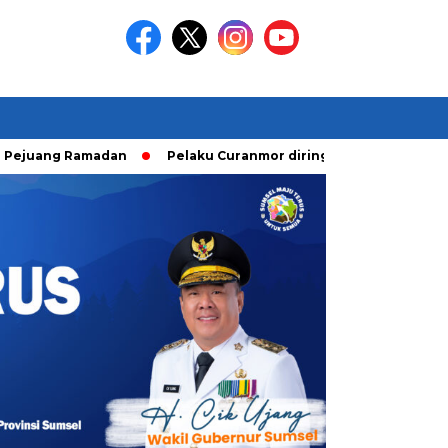
ng Ramadan
Pelaku Curanmor diringkusi Unit Ranmor Polres