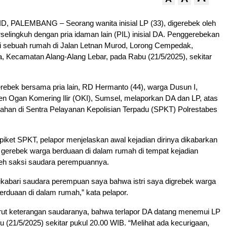
 PALEMBANG – Seorang wanita inisial LP (33), digerebek oleh
selingkuh dengan pria idaman lain (PIL) inisial DA. Penggerebekan
di sebuah rumah di Jalan Letnan Murod, Lorong Cempedak,
a, Kecamatan Alang-Alang Lebar, pada Rabu (21/5/2025), sekitar
gerebek bersama pria lain, RD Hermanto (44), warga Dusun I,
n Ogan Komering Ilir (OKI), Sumsel, melaporkan DA dan LP, atas
ahan di Sentra Pelayanan Kepolisian Terpadu (SPKT) Polrestabes
iket SPKT, pelapor menjelaskan awal kejadian dirinya dikabarkan
i gerebek warga berduaan di dalam rumah di tempat kejadian
leh saksi saudara perempuannya.
ikabari saudara perempuan saya bahwa istri saya digrebek warga
erduaan di dalam rumah,” kata pelapor.
rut keterangan saudaranya, bahwa terlapor DA datang menemui LP
 (21/5/2025) sekitar pukul 20.00 WIB. “Melihat ada kecurigaan,