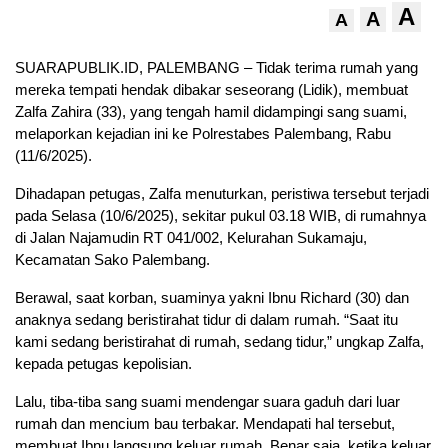
A
A
A
SUARAPUBLIK.ID, PALEMBANG – Tidak terima rumah yang
mereka tempati hendak dibakar seseorang (Lidik), membuat
Zalfa Zahira (33), yang tengah hamil didampingi sang suami,
melaporkan kejadian ini ke Polrestabes Palembang, Rabu
(11/6/2025).
Dihadapan petugas, Zalfa menuturkan, peristiwa tersebut terjadi
pada Selasa (10/6/2025), sekitar pukul 03.18 WIB, di rumahnya
di Jalan Najamudin RT 041/002, Kelurahan Sukamaju,
Kecamatan Sako Palembang.
Berawal, saat korban, suaminya yakni Ibnu Richard (30) dan
anaknya sedang beristirahat tidur di dalam rumah. “Saat itu
kami sedang beristirahat di rumah, sedang tidur,” ungkap Zalfa,
kepada petugas kepolisian.
Lalu, tiba-tiba sang suami mendengar suara gaduh dari luar
rumah dan mencium bau terbakar. Mendapati hal tersebut,
membuat Ibnu langsung keluar rumah. Benar saja, ketika keluar