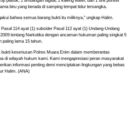
kop plastik, 1 timbangan digital, 1 kaleng wafer, dan 1 unit ponsel
rna biru yang berada di samping tempat tidur tersangka.
kui bahwa semua barang bukti itu miliknya,” ungkap Halim.
t Pasal 114 ayat (1) subsider Pasal 112 ayat (1) Undang-Undang
2009 tentang Narkotika dengan ancaman hukuman paling singkat 5
n paling lama 15 tahun.
ah bukti keseriusan Polres Muara Enim dalam memberantas
ba di wilayah hukum kami. Kami mengapresiasi peran masyarakat
erikan informasi penting demi menciptakan lingkungan yang bebas
tur Halim. (ANA)