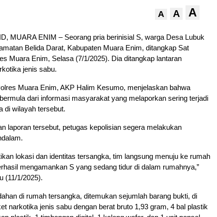
A
A
A
, MUARA ENIM – Seorang pria berinisial S, warga Desa Lubuk
matan Belida Darat, Kabupaten Muara Enim, ditangkap Sat
s Muara Enim, Selasa (7/1/2025). Dia ditangkap lantaran
otika jenis sabu.
Polres Muara Enim, AKP Halim Kesumo, menjelaskan bahwa
bermula dari informasi masyarakat yang melaporkan sering terjadi
 di wilayah tersebut.
n laporan tersebut, petugas kepolisian segera melakukan
ndalam.
kan lokasi dan identitas tersangka, tim langsung menuju ke rumah
erhasil mengamankan S yang sedang tidur di dalam rumahnya,”
u (11/1/2025).
han di rumah tersangka, ditemukan sejumlah barang bukti, di
t narkotika jenis sabu dengan berat bruto 1,93 gram, 4 bal plastik