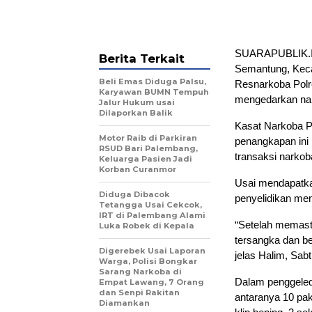
SUARAPUBLIK.ID
Berita Terkait
Semantung, Keca
Beli Emas Diduga Palsu,
Resnarkoba Polre
Karyawan BUMN Tempuh
mengedarkan nark
Jalur Hukum usai
Dilaporkan Balik
Kasat Narkoba 
Motor Raib di Parkiran
penangkapan ini 
RSUD Bari Palembang,
transaksi narkoba
Keluarga Pasien Jadi
Korban Curanmor
Usai mendapatka
Diduga Dibacok
penyelidikan me
Tetangga Usai Cekcok,
IRT di Palembang Alami
“Setelah memasti
Luka Robek di Kepala
tersangka dan b
Digerebek Usai Laporan
jelas Halim, Sabt
Warga, Polisi Bongkar
Sarang Narkoba di
Dalam penggeleda
Empat Lawang, 7 Orang
dan Senpi Rakitan
antaranya 10 pake
Diamankan