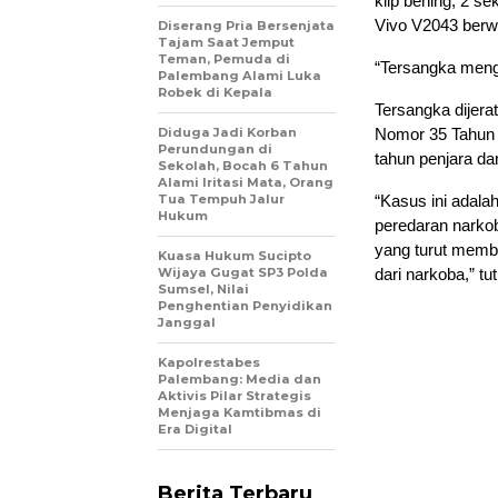
klip bening, 2 se
Vivo V2043 berwa
Diserang Pria Bersenjata
Tajam Saat Jemput
Teman, Pemuda di
“Tersangka menga
Palembang Alami Luka
Robek di Kepala
Tersangka dijera
Diduga Jadi Korban
Nomor 35 Tahun 
Perundungan di
tahun penjara da
Sekolah, Bocah 6 Tahun
Alami Iritasi Mata, Orang
Tua Tempuh Jalur
“Kasus ini adal
Hukum
peredaran narko
yang turut memb
Kuasa Hukum Sucipto
Wijaya Gugat SP3 Polda
dari narkoba,” tu
Sumsel, Nilai
Penghentian Penyidikan
Janggal
Kapolrestabes
Palembang: Media dan
Aktivis Pilar Strategis
Menjaga Kamtibmas di
Era Digital
Berita Terbaru