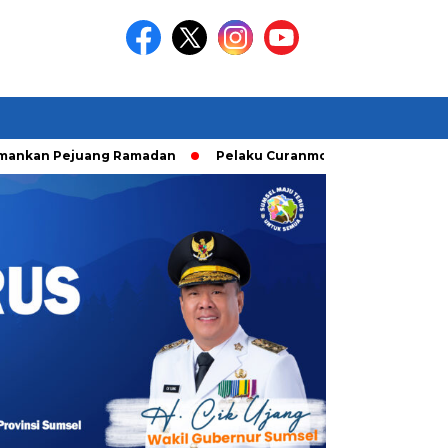
Pejuang Ramadan
Pelaku Curanmor diringkusi Unit Ranmor P