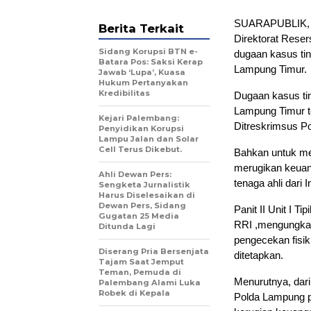
SUARAPUBLIK, L
Berita Terkait
Direktorat Rese
Sidang Korupsi BTN e-
dugaan kasus ti
Batara Pos: Saksi Kerap
Lampung Timur.
Jawab ‘Lupa’, Kuasa
Hukum Pertanyakan
Kredibilitas
Dugaan kasus ti
Lampung Timur t
Kejari Palembang:
Ditreskrimsus P
Penyidikan Korupsi
Lampu Jalan dan Solar
Cell Terus Dikebut.
Bahkan untuk m
merugikan keuan
Ahli Dewan Pers:
tenaga ahli dari 
Sengketa Jurnalistik
Harus Diselesaikan di
Dewan Pers, Sidang
Panit II Unit I 
Gugatan 25 Media
RRI ,mengungkapk
Ditunda Lagi
pengecekan fisik
Diserang Pria Bersenjata
ditetapkan.
Tajam Saat Jemput
Teman, Pemuda di
Menurutnya, dari
Palembang Alami Luka
Robek di Kepala
Polda Lampung p