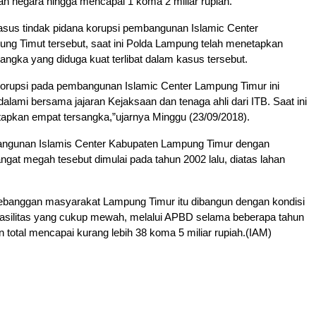
n negara hingga mencapai 1 koma 2 miliar rupiah.
sus tindak pidana korupsi pembangunan Islamic Center
ng Timut tersebut, saat ini Polda Lampung telah menetapkan
angka yang diduga kuat terlibat dalam kasus tersebut.
orupsi pada pembangunan Islamic Center Lampung Timur ini
dalami bersama jajaran Kejaksaan dan tenaga ahli dari ITB. Saat ini
tapkan empat tersangka,”ujarnya Minggu (23/09/2018).
angunan Islamis Center Kabupaten Lampung Timur dengan
gat megah tesebut dimulai pada tahun 2002 lalu, diatas lahan
kebanggan masyarakat Lampung Timur itu dibangun dengan kondisi
 fasilitas yang cukup mewah, melalui APBD selama beberapa tahun
 total mencapai kurang lebih 38 koma 5 miliar rupiah.(IAM)