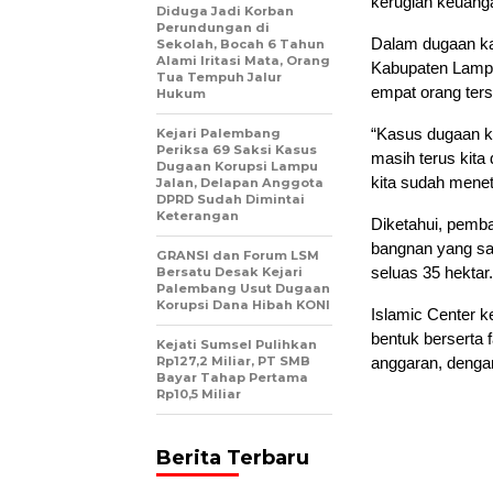
kerugian keuanga
Diduga Jadi Korban
Perundungan di
Dalam dugaan ka
Sekolah, Bocah 6 Tahun
Alami Iritasi Mata, Orang
Kabupaten Lampu
Tua Tempuh Jalur
empat orang ters
Hukum
“Kasus dugaan k
Kejari Palembang
Periksa 69 Saksi Kasus
masih terus kita 
Dugaan Korupsi Lampu
kita sudah mene
Jalan, Delapan Anggota
DPRD Sudah Dimintai
Keterangan
Diketahui, pemb
bangnan yang san
GRANSI dan Forum LSM
seluas 35 hektar.
Bersatu Desak Kejari
Palembang Usut Dugaan
Korupsi Dana Hibah KONI
Islamic Center 
bentuk berserta
Kejati Sumsel Pulihkan
Rp127,2 Miliar, PT SMB
anggaran, dengan
Bayar Tahap Pertama
Rp10,5 Miliar
Berita Terbaru