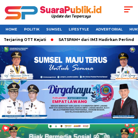
HOME
POLITIK
SUMSEL
LIFESTYLE
ADVERTORIAL
HUK
ring OTT Kejati
SATSPAM+ dari IM3 Hadirkan Perlindungan 