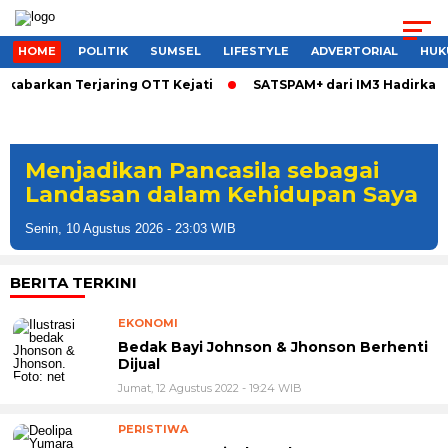
HOME
POLITIK
SUMSEL
LIFESTYLE
ADVERTORIAL
HUK
kabarkan Terjaring OTT Kejati
SATSPAM+ dari IM3 Hadirkan 
Wujud Komitmen Berkontribusi ,
PT HKI Perbaiki Jembatan Desa
Tenggaro Dan Pembenahan Ruas
Jalan Talang Siku–Purwodadi.
Senin, 10 Agustus 2026 - 21:40 WIB
BERITA TERKINI
EKONOMI
Bedak Bayi Johnson & Jhonson Berhenti
Dijual