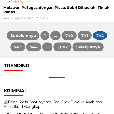
Irjen Ferdy Sambo Sebagai Tersangka
Kamis, 11 Agustus 2022 - 11:06 WIB
KRIMINAL
Melawan Petugas dengan Pisau, Sobri Dihadiahi Timah
Panas
Rabu, 10 Agustus 2022 - 19:13 WIB
Sebelumnya
1
…
740
741
742
Paginasi
743
744
…
1,002
Selanjutnya
pos
TRENDING
KRIMINAL