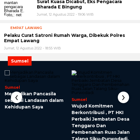
Jumat, 12 Agustus 2022 - 19:24 WIB
PERISTIWA
Surat Kuasa Dicabut, Eks Pengacara
Bharada E Bingung
Jumat, 12 Agustus 2022 - 19:06 WIB
EMPAT LAWANG
Pelaku Curat Satroni Rumah Warga, Dibekuk Polres
Empat Lawang
Jumat, 12 Agustus 2022 - 18:55 WIB
Sumsel
Sumsel
‹
›
Menjadikan Pancasila
Sumsel
sebagai Landasan dalam
Wujud Komitmen
Kehidupan Saya
Berkontribusi , PT HKI
Perbaiki Jembatan Desa