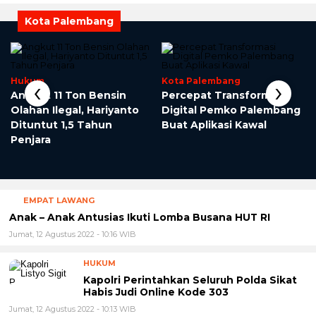
Panglima TNI Tinjau Latihan Puncak Calfex Garuda
Shield 2022
Jumat, 12 Agustus 2022 - 10:27 WIB
Kota Palembang
‹
›
Hukum
Kota Palembang
Angkut 11 Ton Bensin
Percepat Transformasi
Olahan Ilegal, Hariyanto
Digital Pemko Palembang
r
Dituntut 1,5 Tahun
Buat Aplikasi Kawal
Penjara
EMPAT LAWANG
Anak – Anak Antusias Ikuti Lomba Busana HUT RI
Jumat, 12 Agustus 2022 - 10:16 WIB
HUKUM