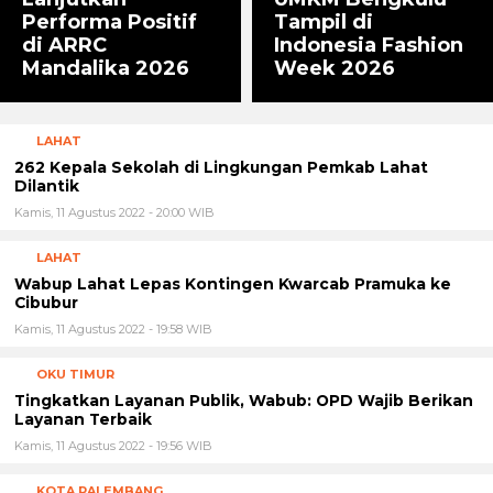
Niaga Regional
Astra Honda Siap
Sumbagsel Bawa
Lanjutkan
UMKM Bengkulu
Performa Positif
Tampil di
di ARRC
Indonesia Fashion
Mandalika 2026
Week 2026
LAHAT
262 Kepala Sekolah di Lingkungan Pemkab Lahat
Dilantik
Kamis, 11 Agustus 2022 - 20:00 WIB
LAHAT
Wabup Lahat Lepas Kontingen Kwarcab Pramuka ke
Cibubur
Kamis, 11 Agustus 2022 - 19:58 WIB
OKU TIMUR
Tingkatkan Layanan Publik, Wabub: OPD Wajib Berikan
Layanan Terbaik