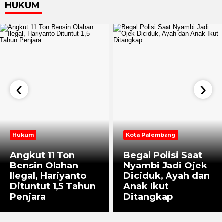
Polsek Sukarami Ciduk Pemalak Sopir Truk di SPBU
Jumat, 12 Agustus 2022 - 13:25 WIB
HUKUM
‹
›
Hukum
Kota Palembang
Angkut 11 Ton
Begal Polisi Saat
Bensin Olahan
Nyambi Jadi Ojek
Ilegal, Hariyanto
Diciduk, Ayah dan
Dituntut 1,5 Tahun
Anak Ikut