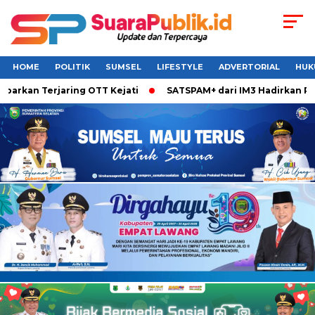
HOME
POLITIK
SUMSEL
LIFESTYLE
ADVERTORIAL
HUK
arkan Terjaring OTT Kejati
SATSPAM+ dari IM3 Hadirkan Per