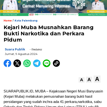
/
Home
Kota Palembang
Kejari Muba Musnahkan Barang
Bukti Narkotika dan Perkara
Pidum
Suara Publik
- Redaksi
Jumat, 9 Agustus 2024
A
A
A
SUARAPUBLIK.ID, MUBA – Kejaksaan Negeri Musi Banyuasin
(Kejari Muba) melakukan pemusnahan barang bukti hasil
persidangan yang sudah inchra ada 41 perkara,narkotika, sabu
Orhada dan Tindak Pidana Umum dan Lainya (TPUL) ada 69