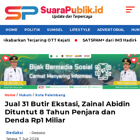
HOME
POLITIK
SUMSEL
LIFESTYLE
ADVERTORIAL
HUK
ikabarkan Terjaring OTT Kejati
SATSPAM+ dari IM3 Hadirkan
/
/
Home
Hukum
Kota Palembang
Jual 31 Butir Ekstasi, Zainal Abidin
Dituntut 8 Tahun Penjara dan
Denda Rp1 Miliar
Redaksi
- Redaksi
Selasa, 7 Juli 2026