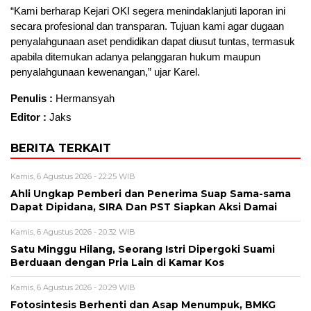
“Kami berharap Kejari OKI segera menindaklanjuti laporan ini
secara profesional dan transparan. Tujuan kami agar dugaan
penyalahgunaan aset pendidikan dapat diusut tuntas, termasuk
apabila ditemukan adanya pelanggaran hukum maupun
penyalahgunaan kewenangan,” ujar Karel.
Penulis :
Hermansyah
Editor :
Jaks
BERITA TERKAIT
Kamis, 6 Agustus 2026 - 22:25 WIB
Ahli Ungkap Pemberi dan Penerima Suap Sama-sama
Dapat Dipidana, SIRA Dan PST Siapkan Aksi Damai
Kamis, 6 Agustus 2026 - 20:32 WIB
Satu Minggu Hilang, Seorang Istri Dipergoki Suami
Berduaan dengan Pria Lain di Kamar Kos
Kamis, 6 Agustus 2026 - 20:29 WIB
Fotosintesis Berhenti dan Asap Menumpuk, BMKG