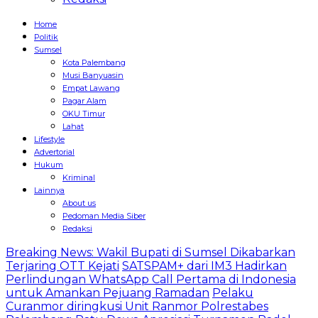
Home
Politik
Sumsel
Kota Palembang
Musi Banyuasin
Empat Lawang
Pagar Alam
OKU Timur
Lahat
Lifestyle
Advertorial
Hukum
Kriminal
Lainnya
About us
Pedoman Media Siber
Redaksi
Breaking News: Wakil Bupati di Sumsel Dikabarkan
Terjaring OTT Kejati
SATSPAM+ dari IM3 Hadirkan
Perlindungan WhatsApp Call Pertama di Indonesia
untuk Amankan Pejuang Ramadan
Pelaku
Curanmor diringkusi Unit Ranmor Polrestabes