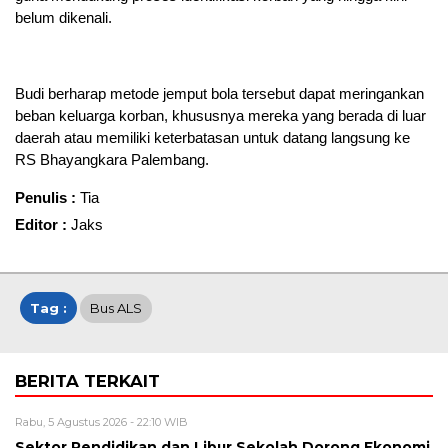
belum dikenali.
Budi berharap metode jemput bola tersebut dapat meringankan
beban keluarga korban, khususnya mereka yang berada di luar
daerah atau memiliki keterbatasan untuk datang langsung ke
RS Bhayangkara Palembang.
Penulis :
Tia
Editor :
Jaks
Tag :
Bus ALS
BERITA TERKAIT
Rabu, 5 Agustus 2026 - 22:10 WIB
Sektor Pendidikan dan Libur Sekolah Dorong Ekonomi