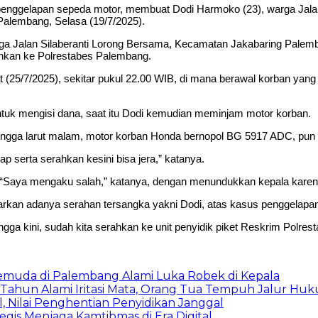
elapan sepeda motor, membuat Dodi Harmoko (23), warga Jalan S
Palembang, Selasa (19/7/2025).
arga Jalan Silaberanti Lorong Bersama, Kecamatan Jakabaring Palem
ahkan ke Polrestabes Palembang.
at (25/7/2025), sekitar pukul 22.00 WIB, di mana berawal korban ya
tuk mengisi dana, saat itu Dodi kemudian meminjam motor korban.
ingga larut malam, motor korban Honda bernopol BG 5917 ADC, pun t
kap serta serahkan kesini bisa jera,” katanya.
 “Saya mengaku salah,” katanya, dengan menundukkan kepala karen
kan adanya serahan tersangka yakni Dodi, atas kasus penggelapan
ga kini, sudah kita serahkan ke unit penyidik piket Reskrim Polrest
Pemuda di Palembang Alami Luka Robek di Kepala
 Tahun Alami Iritasi Mata, Orang Tua Tempuh Jalur Hu
 Nilai Penghentian Penyidikan Janggal
egis Menjaga Kamtibmas di Era Digital