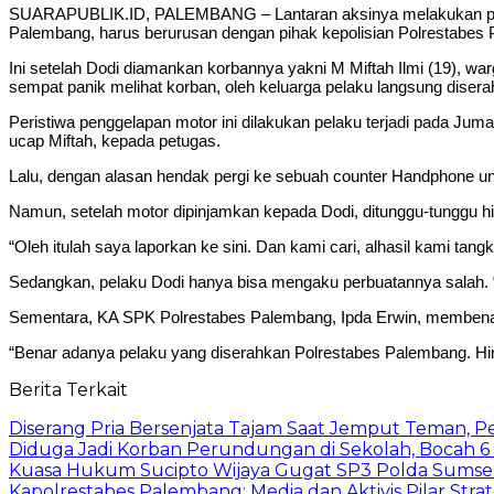
SUARAPUBLIK.ID, PALEMBANG – Lantaran aksinya melakukan pengg
Palembang, harus berurusan dengan pihak kepolisian Polrestabes 
Ini setelah Dodi diamankan korbannya yakni M Miftah Ilmi (19), w
sempat panik melihat korban, oleh keluarga pelaku langsung diser
Peristiwa penggelapan motor ini dilakukan pelaku terjadi pada Jum
ucap Miftah, kepada petugas.
Lalu, dengan alasan hendak pergi ke sebuah counter Handphone un
Namun, setelah motor dipinjamkan kepada Dodi, ditunggu-tunggu h
“Oleh itulah saya laporkan ke sini. Dan kami cari, alhasil kami tang
Sedangkan, pelaku Dodi hanya bisa mengaku perbuatannya salah.
Sementara, KA SPK Polrestabes Palembang, Ipda Erwin, membenar
“Benar adanya pelaku yang diserahkan Polrestabes Palembang. Hing
Berita Terkait
Diserang Pria Bersenjata Tajam Saat Jemput Teman, 
Diduga Jadi Korban Perundungan di Sekolah, Bocah 6
Kuasa Hukum Sucipto Wijaya Gugat SP3 Polda Sumsel,
Kapolrestabes Palembang: Media dan Aktivis Pilar Strat