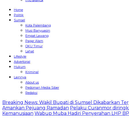
Home
Politik
Sumsel
Kota Palembang
Musi Banyuasin
Empat Lawang
Pagar Alam
OKU Timur
Lahat
Lifestyle
Advertorial
Hukum
Kriminal
Lainnya
About us
Pedoman Media Siber
Redaksi
Breaking News: Wakil Bupati di Sumsel Dikabarkan Terj
Amankan Pejuang Ramadan
Pelaku Curanmor diringk
Kemanusiaan
Wabup Muba Hadiri Penyerahan LHP BPK