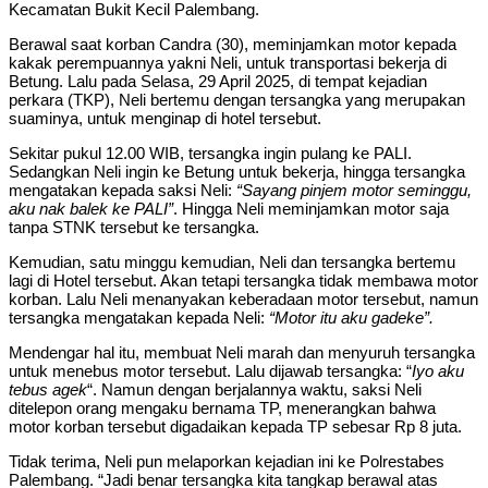
Kecamatan Bukit Kecil Palembang.
Berawal saat korban Candra (30), meminjamkan motor kepada
kakak perempuannya yakni Neli, untuk transportasi bekerja di
Betung. Lalu pada Selasa, 29 April 2025, di tempat kejadian
perkara (TKP), Neli bertemu dengan tersangka yang merupakan
suaminya, untuk menginap di hotel tersebut.
Sekitar pukul 12.00 WIB, tersangka ingin pulang ke PALI.
Sedangkan Neli ingin ke Betung untuk bekerja, hingga tersangka
mengatakan kepada saksi Neli:
“Sayang pinjem motor seminggu,
aku nak balek ke PALI”
. Hingga Neli meminjamkan motor saja
tanpa STNK tersebut ke tersangka.
Kemudian, satu minggu kemudian, Neli dan tersangka bertemu
lagi di Hotel tersebut. Akan tetapi tersangka tidak membawa motor
korban. Lalu Neli menanyakan keberadaan motor tersebut, namun
tersangka mengatakan kepada Neli:
“Motor itu aku gadeke”.
Mendengar hal itu, membuat Neli marah dan menyuruh tersangka
untuk menebus motor tersebut. Lalu dijawab tersangka: “
Iyo aku
tebus agek
“. Namun dengan berjalannya waktu, saksi Neli
ditelepon orang mengaku bernama TP, menerangkan bahwa
motor korban tersebut digadaikan kepada TP sebesar Rp 8 juta.
Tidak terima, Neli pun melaporkan kejadian ini ke Polrestabes
Palembang. “Jadi benar tersangka kita tangkap berawal atas