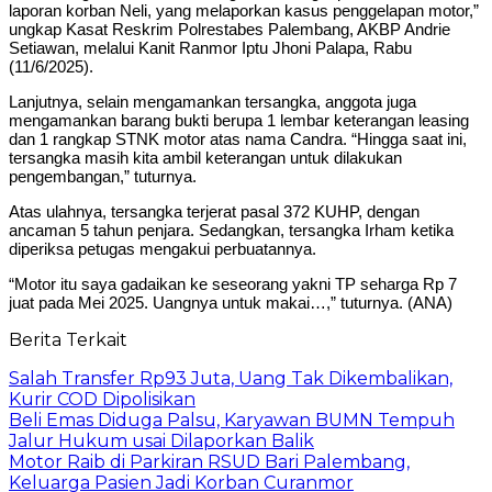
laporan korban Neli, yang melaporkan kasus penggelapan motor,”
ungkap Kasat Reskrim Polrestabes Palembang, AKBP Andrie
Setiawan, melalui Kanit Ranmor Iptu Jhoni Palapa, Rabu
(11/6/2025).
Lanjutnya, selain mengamankan tersangka, anggota juga
mengamankan barang bukti berupa 1 lembar keterangan leasing
dan 1 rangkap STNK motor atas nama Candra. “Hingga saat ini,
tersangka masih kita ambil keterangan untuk dilakukan
pengembangan,” tuturnya.
Atas ulahnya, tersangka terjerat pasal 372 KUHP, dengan
ancaman 5 tahun penjara. Sedangkan, tersangka Irham ketika
diperiksa petugas mengakui perbuatannya.
“Motor itu saya gadaikan ke seseorang yakni TP seharga Rp 7
juat pada Mei 2025. Uangnya untuk makai…,” tuturnya. (ANA)
Berita Terkait
Salah Transfer Rp93 Juta, Uang Tak Dikembalikan,
Kurir COD Dipolisikan
Beli Emas Diduga Palsu, Karyawan BUMN Tempuh
Jalur Hukum usai Dilaporkan Balik
Motor Raib di Parkiran RSUD Bari Palembang,
Keluarga Pasien Jadi Korban Curanmor