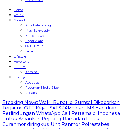
Home
Politik
Sumsel
Kota Palembang
Musi Banyuasin
Empat Lawang
Pagar Alam
OKU Timur
Lahat
Lifestyle
Advertorial
Hukum
Kriminal
Lainnya
About us
Pedoman Media Siber
Redaksi
Breaking News: Wakil Bupati di Sumsel Dikabarkan
Terjaring OTT Kejati
SATSPAM+ dari IM3 Hadirkan
Perlindungan WhatsApp Call Pertama di Indonesia
untuk Amankan Pejuang Ramadan
Pelaku
Curanmor diringkusi Unit Ranmor Polrestabes