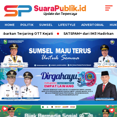
HOME
POLITIK
SUMSEL
LIFESTYLE
ADVERTORIAL
HUK
arkan Terjaring OTT Kejati
SATSPAM+ dari IM3 Hadirkan Per