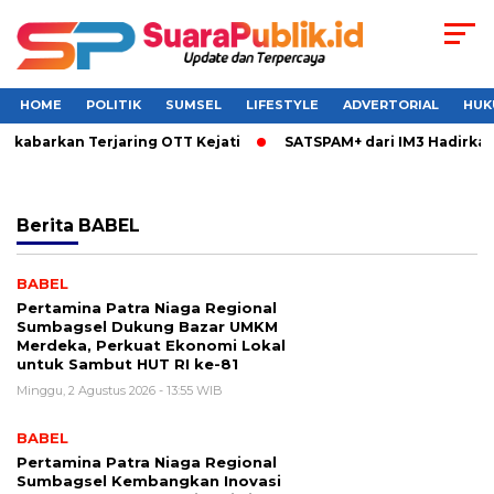
HOME
POLITIK
SUMSEL
LIFESTYLE
ADVERTORIAL
HUK
kabarkan Terjaring OTT Kejati
SATSPAM+ dari IM3 Hadirkan 
Berita
BABEL
BABEL
Pertamina Patra Niaga Regional
Sumbagsel Dukung Bazar UMKM
Merdeka, Perkuat Ekonomi Lokal
untuk Sambut HUT RI ke-81
Minggu, 2 Agustus 2026 - 13:55 WIB
BABEL
Pertamina Patra Niaga Regional
Sumbagsel Kembangkan Inovasi