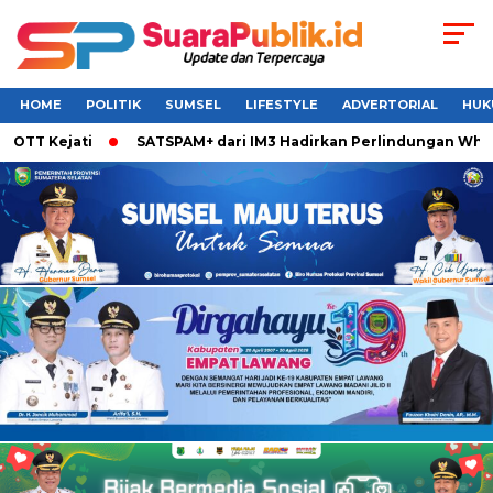
HOME
POLITIK
SUMSEL
LIFESTYLE
ADVERTORIAL
HUK
TT Kejati
SATSPAM+ dari IM3 Hadirkan Perlindungan WhatsA