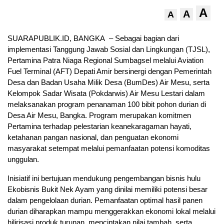
A
A
A
SUARAPUBLIK.ID, BANGKA – Sebagai bagian dari
implementasi Tanggung Jawab Sosial dan Lingkungan (TJSL),
Pertamina Patra Niaga Regional Sumbagsel melalui Aviation
Fuel Terminal (AFT) Depati Amir bersinergi dengan Pemerintah
Desa dan Badan Usaha Milik Desa (BumDes) Air Mesu, serta
Kelompok Sadar Wisata (Pokdarwis) Air Mesu Lestari dalam
melaksanakan program penanaman 100 bibit pohon durian di
Desa Air Mesu, Bangka. Program merupakan komitmen
Pertamina terhadap pelestarian keanekaragaman hayati,
ketahanan pangan nasional, dan penguatan ekonomi
masyarakat setempat melalui pemanfaatan potensi komoditas
unggulan.
Inisiatif ini bertujuan mendukung pengembangan bisnis hulu
Ekobisnis Bukit Nek Ayam yang dinilai memiliki potensi besar
dalam pengelolaan durian. Pemanfaatan optimal hasil panen
durian diharapkan mampu menggerakkan ekonomi lokal melalui
hilirisasi produk turunan, menciptakan nilai tambah, serta