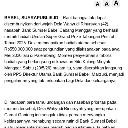
A
A
A
BABEL, SUARAPUBLIK.ID
– Raut bahagia tak dapat
disembunyikan dari wajah Dela Wahyudi Rinursyah (42),
nasabah Bank Sumsel Babel Cabang Manggar yang berhasil
meraih hadiah Undian Super Grand Prize Tabungan Pesirah
Tahun 2025. Dela mendapatkan hadiah utama sebesar
Rp550.000.000 saat pengundian yang dilaksanakan pada awal
Mei 2026 lalu di Palembang. Momen penyerahan simbolis
hadiah yang berlangsung di kawasan Situ Kulong Minyak
Manggar, Sabtu (23/5/26) malam itu, yang diserahkan langsung
oleh PPS Direktur Utama Bank Sumsel Babel, Marzuki, menjadi
pengalaman yang tak terlupakan bagi Dela dan keluarganya.
Di hadapan para tamu undangan dan nasabah prioritas pada
momen tersebut, Dela Wahyudi Rinursyah yang merupakan
Camat Gantung ini mengaku tidak pernah menyangka
kebiasaannya menabung secara rutin di Bank Sumsel Babel
justru mengantarkannya meraih hadiah istimewa. Ia bahkan