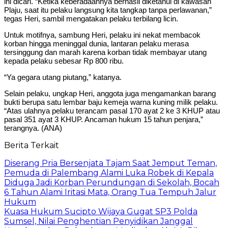
ini dicari. “Ketika keberadaannya berhasil diketahui di kawasan
Plaju, saat itu pelaku langsung kita tangkap tanpa perlawanan,”
tegas Heri, sambil mengatakan pelaku terbilang licin.
Untuk motifnya, sambung Heri, pelaku ini nekat membacok
korban hingga meninggal dunia, lantaran pelaku merasa
tersinggung dan marah karena korban tidak membayar utang
kepada pelaku sebesar Rp 800 ribu.
“Ya gegara utang piutang,” katanya.
Selain pelaku, ungkap Heri, anggota juga mengamankan barang
bukti berupa satu lembar baju kemeja warna kuning milik pelaku.
“Atas ulahnya pelaku terancam pasal 170 ayat 2 ke 3 KHUP atau
pasal 351 ayat 3 KHUP. Ancaman hukum 15 tahun penjara,”
terangnya. (ANA)
Berita Terkait
Diserang Pria Bersenjata Tajam Saat Jemput Teman,
Pemuda di Palembang Alami Luka Robek di Kepala
Diduga Jadi Korban Perundungan di Sekolah, Bocah
6 Tahun Alami Iritasi Mata, Orang Tua Tempuh Jalur
Hukum
Kuasa Hukum Sucipto Wijaya Gugat SP3 Polda
Sumsel, Nilai Penghentian Penyidikan Janggal