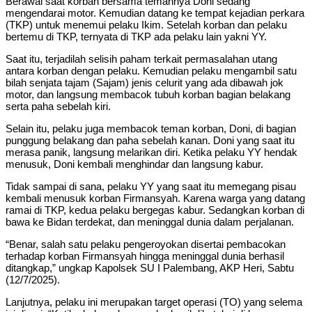
Berawal saat korban bersama temannya Doni sedang
mengendarai motor. Kemudian datang ke tempat kejadian perkara
(TKP) untuk menemui pelaku Ikim. Setelah korban dan pelaku
bertemu di TKP, ternyata di TKP ada pelaku lain yakni YY.
Saat itu, terjadilah selisih paham terkait permasalahan utang
antara korban dengan pelaku. Kemudian pelaku mengambil satu
bilah senjata tajam (Sajam) jenis celurit yang ada dibawah jok
motor, dan langsung membacok tubuh korban bagian belakang
serta paha sebelah kiri.
Selain itu, pelaku juga membacok teman korban, Doni, di bagian
punggung belakang dan paha sebelah kanan. Doni yang saat itu
merasa panik, langsung melarikan diri. Ketika pelaku YY hendak
menusuk, Doni kembali menghindar dan langsung kabur.
Tidak sampai di sana, pelaku YY yang saat itu memegang pisau
kembali menusuk korban Firmansyah. Karena warga yang datang
ramai di TKP, kedua pelaku bergegas kabur. Sedangkan korban di
bawa ke Bidan terdekat, dan meninggal dunia dalam perjalanan.
“Benar, salah satu pelaku pengeroyokan disertai pembacokan
terhadap korban Firmansyah hingga meninggal dunia berhasil
ditangkap,” ungkap Kapolsek SU I Palembang, AKP Heri, Sabtu
(12/7/2025).
Lanjutnya, pelaku ini merupakan target operasi (TO) yang selema