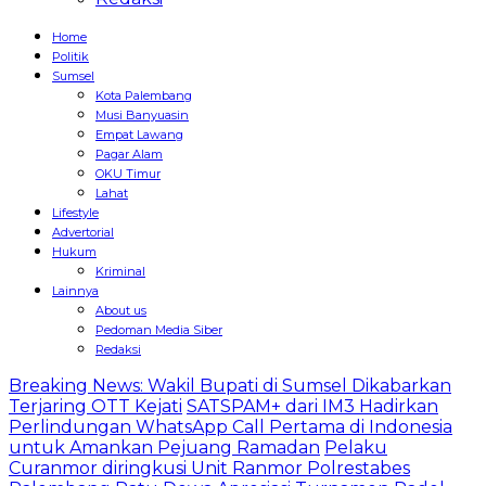
Home
Politik
Sumsel
Kota Palembang
Musi Banyuasin
Empat Lawang
Pagar Alam
OKU Timur
Lahat
Lifestyle
Advertorial
Hukum
Kriminal
Lainnya
About us
Pedoman Media Siber
Redaksi
Breaking News: Wakil Bupati di Sumsel Dikabarkan
Terjaring OTT Kejati
SATSPAM+ dari IM3 Hadirkan
Perlindungan WhatsApp Call Pertama di Indonesia
untuk Amankan Pejuang Ramadan
Pelaku
Curanmor diringkusi Unit Ranmor Polrestabes