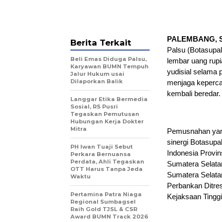
PALEMBANG, 
Berita Terkait
Palsu (Botasupa
Beli Emas Diduga Palsu,
lembar uang rupi
Karyawan BUMN Tempuh
yudisial selama 
Jalur Hukum usai
Dilaporkan Balik
menjaga keperca
kembali beredar.
Langgar Etika Bermedia
Sosial, RS Pusri
Tegaskan Pemutusan
Hubungan Kerja Dokter
Mitra
Pemusnahan yang
sinergi Botasupa
PH Iwan Tuaji Sebut
Indonesia Provin
Perkara Bernuansa
Perdata, Ahli Tegaskan
Sumatera Selatan
OTT Harus Tanpa Jeda
Sumatera Selata
Waktu
Perbankan Ditre
Pertamina Patra Niaga
Kejaksaan Tinggi
Regional Sumbagsel
Raih Gold TJSL & CSR
Award BUMN Track 2026