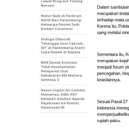
Lewat Program Talang
Berseri
Dalam sambutann
merupakan tinda
Motor Raib di Parkiran
terhadap mata u
RSUD Bari Palembang,
Keluarga Pasien Jadi
Karena itu, Pol
Korban Curanmor
uang melalui sin
Diduga Dibacok
Tetangga Usai Cekcok,
IRT di Palembang Alami
Luka Robek di Kepala
Sementara itu, 
merupakan kejah
BHS Desak Evaluasi
menjadi forum st
Total Keselamatan
Pelayaran Usai
pencegahan, hin
Kebakaran KM Mutiara
keasliannya.
Sentosa 2
Kasus Irigasi Air Lemutu
Memanas, SIRA-PST
Kembali Adukan Aparat
Sesuai Pasal 27
Kejaksaan ke Komisi
Kejaksaan RI
Indonesia mene
memperjualbelik
rupiah palsu.