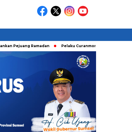
juang Ramadan
Pelaku Curanmor diringkusi Unit Ranmor Pol