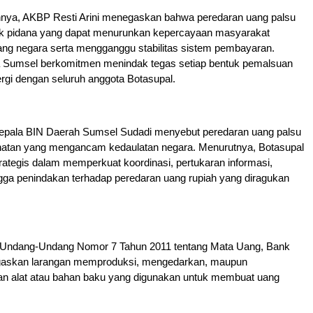
ya, AKBP Resti Arini menegaskan bahwa peredaran uang palsu
k pidana yang dapat menurunkan kepercayaan masyarakat
ang negara serta mengganggu stabilitas sistem pembayaran.
da Sumsel berkomitmen menindak tegas setiap bentuk pemalsuan
ergi dengan seluruh anggota Botasupal.
Kepala BIN Daerah Sumsel Sudadi menyebut peredaran uang palsu
atan yang mengancam kedaulatan negara. Menurutnya, Botasupal
rategis dalam memperkuat koordinasi, pertukaran informasi,
gga penindakan terhadap peredaran uang rupiah yang diragukan
 Undang-Undang Nomor 7 Tahun 2011 tentang Mata Uang, Bank
gaskan larangan memproduksi, mengedarkan, maupun
an alat atau bahan baku yang digunakan untuk membuat uang