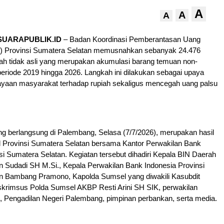
A
A
A
SUARAPUBLIK.ID
– Badan Koordinasi Pemberantasan Uang
l) Provinsi Sumatera Selatan memusnahkan sebanyak 24.476
ah tidak asli yang merupakan akumulasi barang temuan non-
periode 2019 hingga 2026. Langkah ini dilakukan sebagai upaya
yaan masyarakat terhadap rupiah sekaligus mencegah uang palsu
 berlangsung di Palembang, Selasa (7/7/2026), merupakan hasil
l Provinsi Sumatera Selatan bersama Kantor Perwakilan Bank
si Sumatera Selatan. Kegiatan tersebut dihadiri Kepala BIN Daerah
 Sudadi SH M.Si., Kepala Perwakilan Bank Indonesia Provinsi
n Bambang Pramono, Kapolda Sumsel yang diwakili Kasubdit
skrimsus Polda Sumsel AKBP Resti Arini SH SIK, perwakilan
, Pengadilan Negeri Palembang, pimpinan perbankan, serta media.