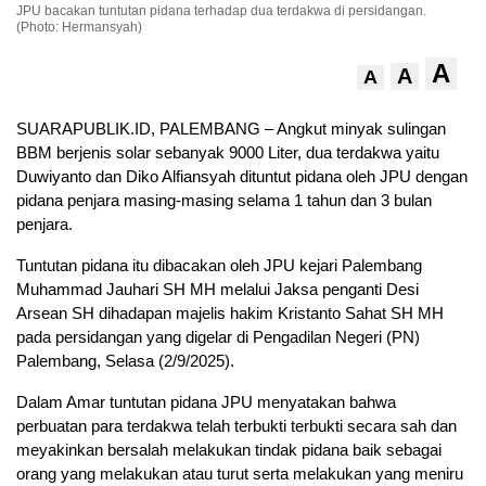
JPU bacakan tuntutan pidana terhadap dua terdakwa di persidangan.
(Photo: Hermansyah)
A
A
A
SUARAPUBLIK.ID, PALEMBANG – Angkut minyak sulingan
BBM berjenis solar sebanyak 9000 Liter, dua terdakwa yaitu
Duwiyanto dan Diko Alfiansyah dituntut pidana oleh JPU dengan
pidana penjara masing-masing selama 1 tahun dan 3 bulan
penjara.
Tuntutan pidana itu dibacakan oleh JPU kejari Palembang
Muhammad Jauhari SH MH melalui Jaksa penganti Desi
Arsean SH dihadapan majelis hakim Kristanto Sahat SH MH
pada persidangan yang digelar di Pengadilan Negeri (PN)
Palembang, Selasa (2/9/2025).
Dalam Amar tuntutan pidana JPU menyatakan bahwa
perbuatan para terdakwa telah terbukti terbukti secara sah dan
meyakinkan bersalah melakukan tindak pidana baik sebagai
orang yang melakukan atau turut serta melakukan yang meniru