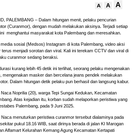
A
A
A
, PALEMBANG – Dalam hitungan menit, pelaku pencurian
tor (Curanmor), dengan mudah melakukan aksinya. Terjadi setiap
al ini menghantui masyarakat kota Palembang dan meresahkan.
di media sosial (Medsos) Instagram di kota Palembang, video aksi
terus menjadi sorotan dan viral. Kali ini terekam CCTV dan viral di
aku curanmor sedang beraksi.
urasi kurang lebih 45 detik ini terlihat, seorang pelaku mengenakan
e, mengenakan masker dan bercelana jeans pendek melakukan
otor. Dalam hitungan detik pelaku pun berhasil dan langsung kabur.
 Naca Noprilia (20), warga Tepi Sungai Kedukan, Kecamatan
bang. Atas kejadian itu, korban sudah melaporkan peristiwa yang
restabes Palembang, pada 9 Juni 2025.
, Naca menuturkan peristiwa curanmor tersebut dialaminya pada
sekitar pukul 18.16 WIB, saat dirinya berada di jalan KI Marogan
iran Alfamart Kelurahan Kemang Agung Kecamatan Kertapati