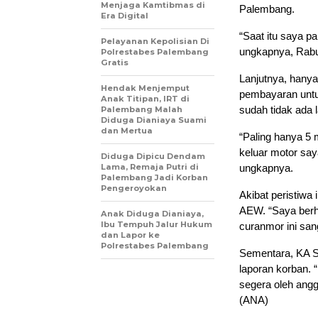
Menjaga Kamtibmas di
Palembang.
Era Digital
“Saat itu saya p
Pelayanan Kepolisian Di
ungkapnya, Rabu
Polrestabes Palembang
Gratis
Lanjutnya, hanya
Hendak Menjemput
pembayaran untu
Anak Titipan, IRT di
sudah tidak ada l
Palembang Malah
Diduga Dianiaya Suami
dan Mertua
“Paling hanya 5
keluar motor say
Diduga Dipicu Dendam
Lama, Remaja Putri di
ungkapnya.
Palembang Jadi Korban
Pengeroyokan
Akibat peristiwa
AEW. “Saya berha
Anak Diduga Dianiaya,
Ibu Tempuh Jalur Hukum
curanmor ini san
dan Lapor ke
Polrestabes Palembang
Sementara, KA 
laporan korban. 
segera oleh angg
(ANA)