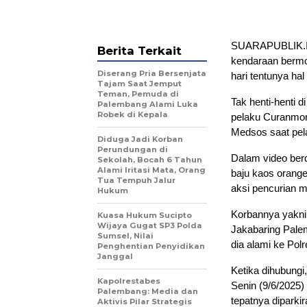
SUARAPUBLIK.ID
Berita Terkait
kendaraan bermo
Diserang Pria Bersenjata
hari tentunya h
Tajam Saat Jemput
Teman, Pemuda di
Tak henti-henti 
Palembang Alami Luka
Robek di Kepala
pelaku Curanmor 
Medsos saat pel
Diduga Jadi Korban
Perundungan di
Dalam video berd
Sekolah, Bocah 6 Tahun
Alami Iritasi Mata, Orang
baju kaos orang
Tua Tempuh Jalur
aksi pencurian m
Hukum
Korbannya yakni
Kuasa Hukum Sucipto
Wijaya Gugat SP3 Polda
Jakabaring Palem
Sumsel, Nilai
dia alami ke Pol
Penghentian Penyidikan
Janggal
Ketika dihubungi
Kapolrestabes
Senin (9/6/2025) 
Palembang: Media dan
tepatnya dipark
Aktivis Pilar Strategis