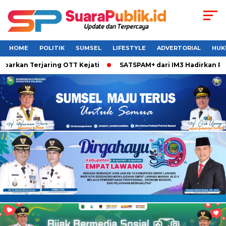
HOME
POLITIK
SUMSEL
LIFESTYLE
ADVERTORIAL
HUK
arkan Terjaring OTT Kejati
SATSPAM+ dari IM3 Hadirkan Perl