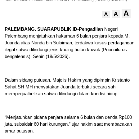
Saat Terdakwa Juanda Dihadirkan di PN Palembang , Senin (18/5/2026)
A
A
A
PALEMBANG, SUARAPUBLIK.ID-Pengadilan
Negeri
Palembang menjatuhkan hukuman 6 bulan penjara kepada M.
Juanda alias Nanda bin Sulaiman, terdakwa kasus perdagangan
ilegal satwa dilindungi jenis kucing hutan kuwuk (Prionailurus
bengalensis), Senin (18/5/2026).
Dalam sidang putusan, Majelis Hakim yang dipimpin Kristanto
Sahat SH MH menyatakan Juanda terbukti secara sah
memperjualbelikan satwa dilindungi dalam kondisi hidup.
“Menjatuhkan pidana penjara selama 6 bulan dan denda Rp100
juta, subsidair 60 hari kurungan,” ujar hakim saat membacakan
amar putusan.