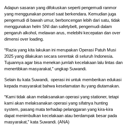
Adapun sasaran yang difokuskan seperti pengemudi ranmor
yang menggunakan ponsel saat berkendara. Kemudian juga
pengemudi di bawah umur, berboncengan lebih dari satu, tidak
menggunakan helm SNI dan safetybelt, pengemudi dalam
pengaruh alkohol, melawan arus, melebihi kecepatan dan over
dimensi over loading.
“Razia yang kita lakukan ini merupakan Operasi Patuh Musi
2025 yang dilakukan secara serentak di seluruh Indonesia.
Tujuannya agar bisa menekan jumlah kecelakaan lalu lintas dan
menertibkan masyarakat,” ungkap Suwandi.
Selain itu kata Suwandi, operasi ini untuk memberikan edukasi
kepada masyarakat bahwa keselamatan itu yang diutamakan.
“Kami tidak akan melaksanakan operasi yang stationer, tetapi
kami akan melaksanakan operasi yang sifatnya hunting
system, pasang mata terhadap pelanggaran yang kira-kira
dapat menimbulkan kecelakaan atau berdampak besar pada
masyarakat,” kata Suwandi. (ANA)