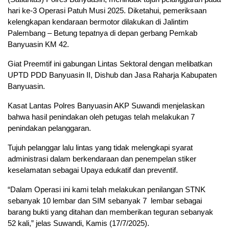
hari ke-3 Operasi Patuh Musi 2025. Diketahui, pemeriksaan
kelengkapan kendaraan bermotor dilakukan di Jalintim
Palembang – Betung tepatnya di depan gerbang Pemkab
Banyuasin KM 42.
Giat Preemtif ini gabungan Lintas Sektoral dengan melibatkan
UPTD PDD Banyuasin II, Dishub dan Jasa Raharja Kabupaten
Banyuasin.
Kasat Lantas Polres Banyuasin AKP Suwandi menjelaskan
bahwa hasil penindakan oleh petugas telah melakukan 7
penindakan pelanggaran.
Tujuh pelanggar lalu lintas yang tidak melengkapi syarat
administrasi dalam berkendaraan dan penempelan stiker
keselamatan sebagai Upaya edukatif dan preventif.
“Dalam Operasi ini kami telah melakukan penilangan STNK
sebanyak 10 lembar dan SIM sebanyak 7 lembar sebagai
barang bukti yang ditahan dan memberikan teguran sebanyak
52 kali,” jelas Suwandi, Kamis (17/7/2025).