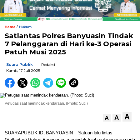
/
Home
Hukum
Satlantas Polres Banyuasin Tindak
7 Pelanggaran di Hari ke-3 Operasi
Patuh Musi 2025
Suara Publik
- Redaksi
Kamis, 17 Juli 2025
Petugas saat menindak kendaraan. (Photo: Suci)
A
A
A
SUARAPUBLIK.ID, BANYUASIN – Satuan lalu lintas
(Satlantas) Polres Banyuasin, menindak tujuh pelanggaran pada